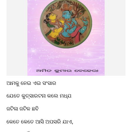
ଆମକୁ ନେଇ ଏଇ ସଂସାର
ଯେତେ କୁତ୍ସାରଟନା କଲେ ମଧ୍ଯ
ଜଟିଳା ଜଟିଳ ଛବି
କେତେ କେତେ ଆସି ଅପସରି ଯାଏ,