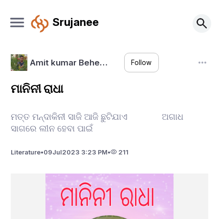
Srujanee
Amit kumar Behe…
Follow
ମାନିନୀ ରାଧା
ମତ୍ତ ମନ୍ଦାକିନୀ ସାଜି ଆଜି ଛୁଟିଯାଏ ଅଗାଧ
ସାଗରେ ଲୀନ ହେବା ପାଇଁ
Literature
•
09
Jul
2023 3:23 PM
•
211