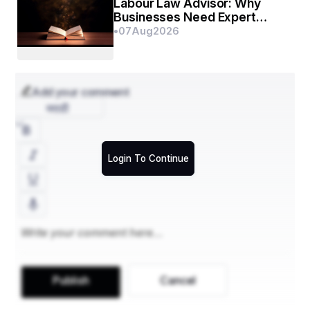
Labour Law Advisor: Why
Businesses Need Expert
ହେଲେ ଇଏ କଣ…!!!
Labour Compliance Support
•
07
Aug
2026
…ବେଣୁ….!
Add your comment
मराठी
Login To Continue
Publish
Cancel