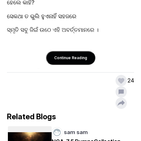
ହେଲେ କାହିଁ?
ସେକଥା ତ ଭୁଲି ହୁଏନାହିଁ ସହଜରେ
ସ୍ମୃତି ସବୁ ଜିଇଁ ଉଠେ ଏହି ଅବର୍ତ୍ତମାନରେ ।
Continue Reading
କଳା ରଙ୍ଗର ସିନ୍ଦୂର ମଥାରେ ଧାରଣ କରି
24
ସୁଧୀରରେ ପାଦ ଥାପେ ଯେବେ ଗୋପଦାଣ୍ଡେ
ସ୍ଵପ୍ନିଳ କଦମ୍ବ ଦମ୍ଭେ କଣ୍ଟକିତ ହୋଇ
କାହିଁକି କେଜାଣି ମୋର ବକ୍ଷ ବିଦ୍ଧ କରେ
Related Blogs
ଅଷ୍ଟାଙ୍ଗ ସ୍ତମ୍ଭିତ ହୁଏ ଚୈତନ ରୁଧିରେ ।
sam sam