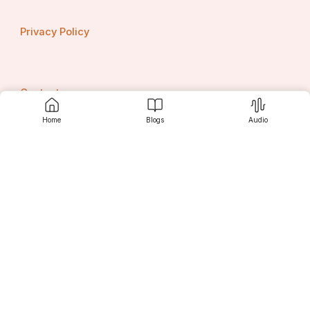
Privacy Policy
Contact us
Home
Blogs
Audio
Srujanee
Discover
For Readers