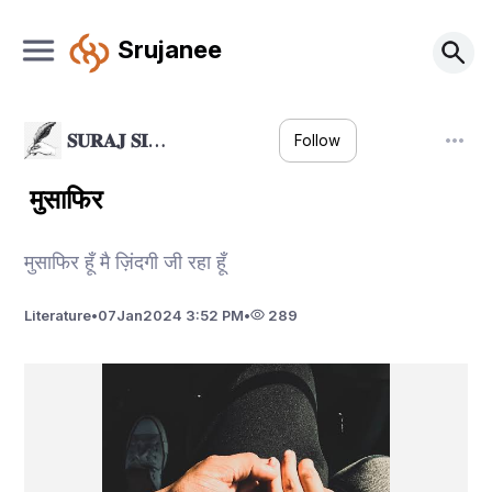
Srujanee
𝐒𝐔𝐑𝐀𝐉 𝐒𝐈…
Follow
मुसाफिर
मुसाफिर हूँ मै ज़िंदगी जी रहा हूँ
Literature
•
07
Jan
2024 3:52 PM
•
289