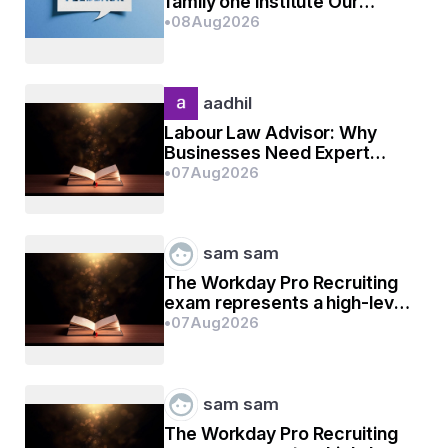
family one institute Our
Experience with JAK Global
•
08
Aug
2026
Education Institute
aadhil
Labour Law Advisor: Why
Businesses Need Expert
Labour Compliance Support
•
07
Aug
2026
sam sam
The Workday Pro Recruiting
exam represents a high-level
mark of distinction
•
07
Aug
2026
sam sam
The Workday Pro Recruiting