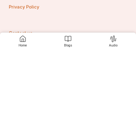
Privacy Policy
Contact us
Home
Blogs
Audio
Srujanee
Discover
For Readers