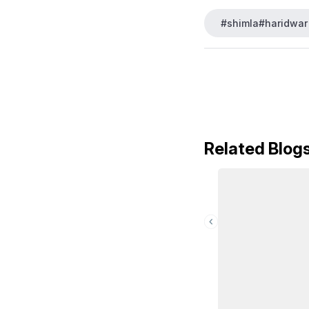
#shimla#haridwar
Related Blog