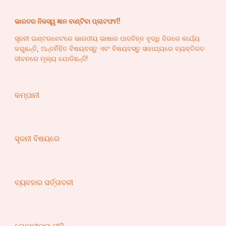
ଭାରତର ନିଜସ୍ୱ ଜ୍ଞାନ ବାଣ୍ଟିବା ପ୍ଲାଟଫର୍ମ!
ସୃଜନୀ ଇଣ୍ଟରନେଟରେ ଭାରତୀୟ ଭାଷାର ପାଦଚିହ୍ନ ବୃଦ୍ଧି ଦିଗରେ କାର୍ଯ୍ୟ
କରୁଛନ୍ତି, ଅନ୍ତର୍ନିହିତ ବିଷୟବସ୍ତୁ ଏବଂ ବିଷୟବସ୍ତୁ ସାହାଯ୍ୟରେ ବ୍ୟକ୍ତିଗତ
ଜୀବନରେ ମୂଲ୍ୟ ଯୋଡିଛନ୍ତି!
କମ୍ପାନୀ
ସୃଜନୀ ବିଷୟରେ
ବ୍ୟବହାର ସର୍ତ୍ତାବଳୀ