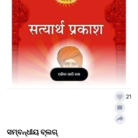
ପଢିବା ଜାରି ରଖ
21
ସମ୍ବନ୍ଧୀୟ ବ୍ଲଗ୍