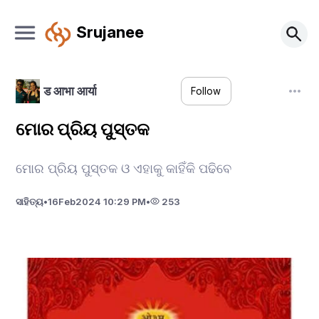
Srujanee
ड आभा आर्या
Follow
ମୋର ପ୍ରିୟ ପୁସ୍ତକ
ମୋର ପ୍ରିୟ ପୁସ୍ତକ ଓ ଏହାକୁ କାହିଁକି ପଢିବେ
ସାହିତ୍ୟ
•
16
Feb
2024 10:29 PM
•
253