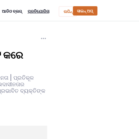
ସାଇନ୍ ଅପ୍
ଆଡିଓ ବ୍ଲଗ୍
ପ୍ରତିଯୋଗିତା
ଲଗିନ୍
୍ଟ କରେ
ନତା | ପ୍ରତିକୂଳ
ଉଦାସୀନତାର
ରଭାବିତ ବ୍ୟକ୍ତିଙ୍କ