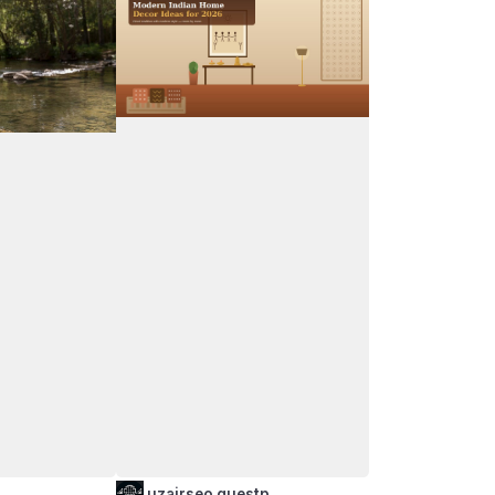
uzairseo guestp…