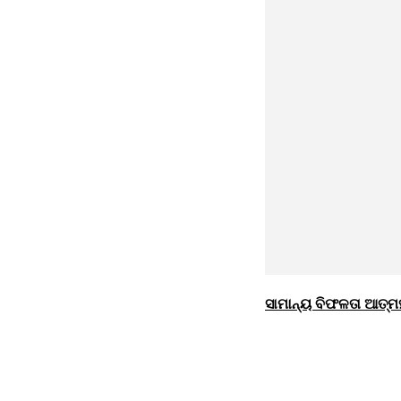
ସାମାନ୍ୟ ବିଫଳତା ଆତ୍ମହ