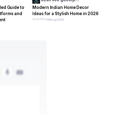
led Guide to
Modern Indian Home Decor
tforms and
Ideas for a Stylish Home in 2026
ent
ଜୀବନଶୈଳୀ
•
06
Aug
2026