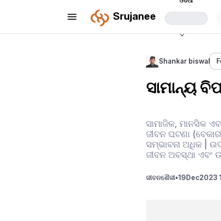
ଓଡିଆ
Srujanee
Shankar biswal
F
ସାମାନ୍ୟ ବି
ସାମାଜିକ, ମାନସିକ ଏବ
ଜୀବନ ଘଟଣା (ବେକାରୀ
ସମ୍ଭାବନା ଅଧିକ | 
ଜୀବନ ଅବସ୍ଥା ଏବଂ ଉ
ଜୀବନଶୈଳୀ
•
19
Dec
2023 