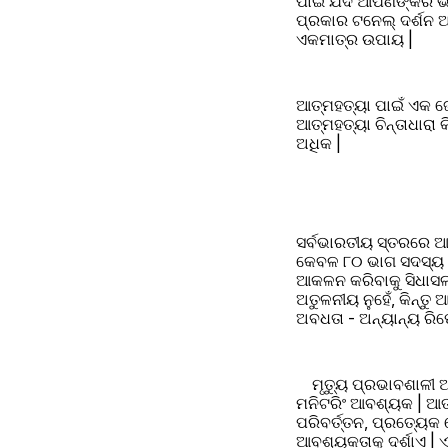
ପାଇଁ ଯଦି ଆପଣଙ୍କର ଭର
ପ୍ରକାର ଟନେଲ୍ ଦର୍ଶନ ଅ
ଏକମାତ୍ର ଉପାୟ |
ଆତ୍ମହତ୍ୟା ପାଇଁ ଏକ ଜେ
ଆତ୍ମହତ୍ୟା ଚିନ୍ତାଧାରା
ଅଧିକ |
ସର୍ବଭାରତୀୟ ସ୍ତରରେ ଆ
କେବଳ ୮୦ ଭାଗ ସଦସ୍ୟ ରା
ଆକଳନ କରିବାକୁ ସିଧାସଳଖ
ଅତୁଳନୀୟ ନୁହେଁ, କିନ୍
ଅବଧତା - ଅନ୍ୟାନ୍ୟ ରି
    ମୃତ୍ୟୁ ପ୍ରଭାବଶାଳ
ମନିଟରିଂ ଆବଶ୍ୟକ | ଆତ୍
ପରିବର୍ତ୍ତନ, ପ୍ରତ୍ୟେକ 
ଆବଶ୍ୟକତାକୁ ଦର୍ଶାଏ | 