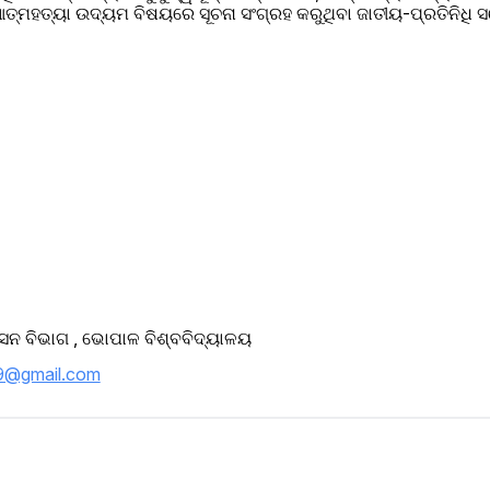
ମହତ୍ୟା ଉଦ୍ୟମ ବିଷୟରେ ସୂଚନା ସଂଗ୍ରହ କରୁଥିବା ଜାତୀୟ-ପ୍ରତିନିଧି ସର୍ବ
ାସନ ବିଭାଗ , ଭୋପାଳ ବିଶ୍ବବିଦ୍ୟାଳୟ 
9@gmail.com