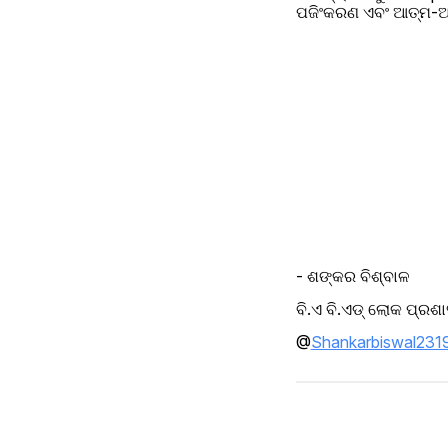
ପଜିଂକରଣ ଏବଂ ଆତ୍ମ-ଆତ୍
- ଶଙ୍କର ବିଶ୍ବାଳ 
ବି.ଏ ବି.ଏଡ୍ ଲୋକ ପ୍ରଶ
@
Shankarbiswal231