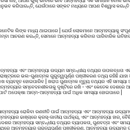
ସା ନାହିଁ, ଆପଣ ଭୁଲ୍ ଭାବରେ ଭାବି ଆତ୍ମହତ୍ୟା ଏକ ସମାଧାନ ବୋଲି ଭାବି
ନୁଭବ କରିପାରନ୍ତି, ଯେଉଁଠାରେ ସଙ୍କଟ ମଧ୍ୟରେ ଆପଣ ବିଶ୍ୱାସ କରନ୍ତି ଯ
ନେଟିକ ଲିଙ୍କ ମଧ୍ୟ ଥାଇପାରେ | ଯେଉଁ ଲୋକମାନେ ଆତ୍ମହତ୍ୟାକୁ ସଂପୂର୍ଣ୍ଣ
 କିମ୍ବା ଆଚରଣ କରନ୍ତି, ସେମାନେ ଆତ୍ମହତ୍ୟା କରିବାର ପାରିବାରିକ ଇତିହାସ
ତ୍ମହତ୍ୟା ଏବଂ ଆତ୍ମହତ୍ୟା ଉଦ୍ୟମ ସମ୍ବନ୍ଧୀୟ ତଥ୍ୟର ଉପଲବ୍ଧତା ଏବ
ଷ୍ଟ୍ରରେ ଭଲ-ଗୁଣାତ୍ମକ ଗୁରୁତ୍ୱପୂର୍ଣ୍ଣ ପଞ୍ଜୀକରଣ ତଥ୍ୟ ରହିଛି ଯାହା 
 ବ୍ୟବହୃତ ହୋଇପାରିବ | ଖରାପ ଗୁଣାତ୍ମକ ମୃତ୍ୟୁ ତଥ୍ୟର ଏହି ସମସ୍ୟା ଆ
ତୁ ଆତ୍ମହତ୍ୟାର ସମ୍ବେଦନଶୀଳତାକୁ ଦୃଷ୍ଟିରେ ରଖି - ଏବଂ କେତେକ ଦେଶରେ
ପୋର୍ଟ ଅପେକ୍ଷା ଆତ୍ମ-ଆତ୍ମହତ୍ୟା ପାଇଁ ଅଧିକ ସମସ୍ୟା ହୋଇପାରେ | 
ୀ ଆତ୍ମହତ୍ୟା ରୋକିବା ରଣନୀତି ପାଇଁ ଆତ୍ମହତ୍ୟା ଏବଂ ଆତ୍ମହତ୍ୟା ଉଦ୍ୟ
ମହତ୍ୟାର ଢାଞ୍ଚାରେ କ୍ରସ୍-ଜାତୀୟ ପାର୍ଥକ୍ୟ, ଏବଂ ଆତ୍ମହତ୍ୟା ହାର, ବୈଶି
ଦେଶର ଆତ୍ମହତ୍ୟା ସମ୍ବନ୍ଧୀୟ ତଥ୍ୟର ବ୍ୟାପକତା, ଗୁଣବତ୍ତା ଏବଂ ସମୟାନୁବର
ଏଥିରେ ଆତ୍ମହତ୍ୟାର ଗୁରୁତ୍ୱପୂର୍ଣ୍ଣ ପଞ୍ଜୀକରଣ, ଆତ୍ମହତ୍ୟା ଉଦ୍ୟମର ଡା