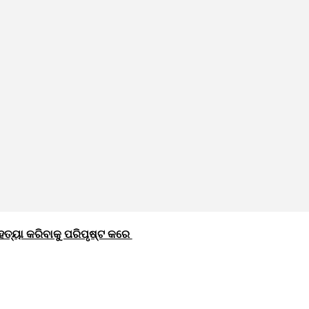
ତ୍ୟା କରିବାକୁ ପରିପୃଷ୍ଟ କରେ 