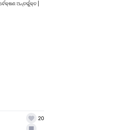
େକ୍ଷଣ ଅନ୍ତର୍ଭୁକ୍ତ |
20