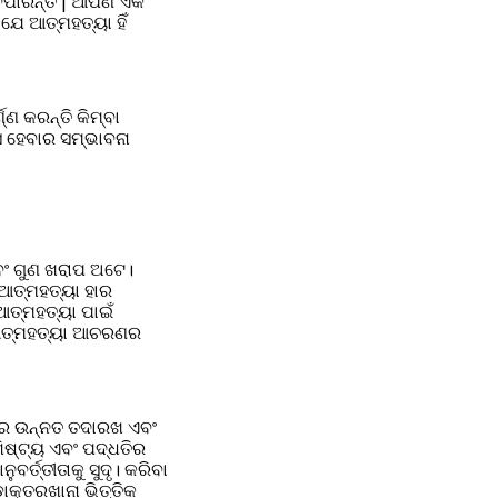
ପାରନ୍ତି | ଆପଣ ଏକ 
େ ଆତ୍ମହତ୍ୟା ହିଁ 
 କରନ୍ତି କିମ୍ବା 
 ହେବାର ସମ୍ଭାବନା 
ଂ ଗୁଣ ଖରାପ ଅଟେ। 
ଆତ୍ମହତ୍ୟା ହାର 
ତ୍ମହତ୍ୟା ପାଇଁ 
 ଆତ୍ମହତ୍ୟା ଆଚରଣର 
ମର ଉନ୍ନତ ତଦାରଖ ଏବଂ 
ଷ୍ଟ୍ୟ ଏବଂ ପଦ୍ଧତିର 
୍ତ୍ତୀତାକୁ ସୁଦୃ। କରିବା 
କ୍ତରଖାନା ଭିତ୍ତିକ 