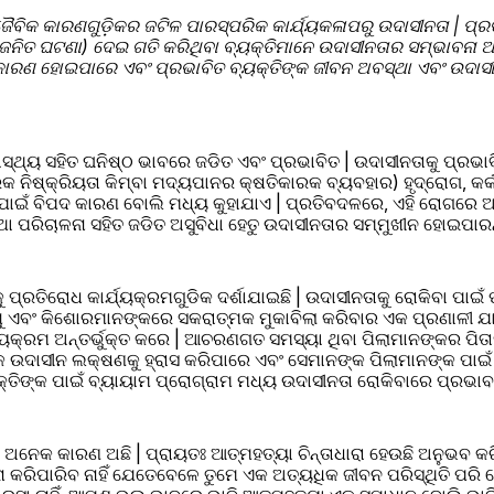
ଜୈବିକ କାରଣଗୁଡ଼ିକର ଜଟିଳ ପାରସ୍ପରିକ କାର୍ଯ୍ୟକଳାପରୁ ଉଦାସୀନତା | ପ୍ର
ିତ ଘଟଣା) ଦେଇ ଗତି କରିଥିବା ବ୍ୟକ୍ତିମାନେ ଉଦାସୀନତାର ସମ୍ଭାବନା ଅଧ
ଣ ହୋଇପାରେ ଏବଂ ପ୍ରଭାବିତ ବ୍ୟକ୍ତିଙ୍କ ଜୀବନ ଅବସ୍ଥା ଏବଂ ଉଦାସୀନତ
ାସ୍ଥ୍ୟ ସହିତ ଘନିଷ୍ଠ ଭାବରେ ଜଡିତ ଏବଂ ପ୍ରଭାବିତ | ଉଦାସୀନତାକୁ ପ୍ରଭା
୍ରିୟତା କିମ୍ବା ମଦ୍ୟପାନର କ୍ଷତିକାରକ ବ୍ୟବହାର) ହୃଦ୍‌ରୋଗ, କର୍କଟ, ମଧୁମେହ ଏବଂ 
ପାଇଁ ବିପଦ କାରଣ ବୋଲି ମଧ୍ୟ କୁହାଯାଏ | ପ୍ରତିବଦଳରେ, ଏହି ରୋଗରେ ଆକ୍
 ପରିଚାଳନା ସହିତ ଜଡିତ ଅସୁବିଧା ହେତୁ ଉଦାସୀନତାର ସମ୍ମୁଖୀନ ହୋଇପାରନ୍
ୁ ପ୍ରତିରୋଧ କାର୍ଯ୍ୟକ୍ରମଗୁଡିକ ଦର୍ଶାଯାଇଛି | ଉଦାସୀନତାକୁ ରୋକିବା ପାଇଁ 
ୁ ଏବଂ କିଶୋରମାନଙ୍କରେ ସକରାତ୍ମକ ମୁକାବିଲା କରିବାର ଏକ ପ୍ରଣାଳୀ ଯାହ
ଯ୍ୟକ୍ରମ ଅନ୍ତର୍ଭୁକ୍ତ କରେ | ଆଚରଣଗତ ସମସ୍ୟା ଥିବା ପିଲାମାନଙ୍କର ପିତାମ
୍କ ଉଦାସୀନ ଲକ୍ଷଣକୁ ହ୍ରାସ କରିପାରେ ଏବଂ ସେମାନଙ୍କ ପିଲାମାନଙ୍କ ପାଇ
କ୍ତିଙ୍କ ପାଇଁ ବ୍ୟାୟାମ ପ୍ରୋଗ୍ରାମ ମଧ୍ୟ ଉଦାସୀନତା ରୋକିବାରେ ପ୍ରଭା
ର ଅନେକ କାରଣ ଅଛି | ପ୍ରାୟତଃ ଆତ୍ମହତ୍ୟା ଚିନ୍ତାଧାରା ହେଉଛି ଅନୁଭବ 
 କରିପାରିବ ନାହିଁ ଯେତେବେଳେ ତୁମେ ଏକ ଅତ୍ୟଧିକ ଜୀବନ ପରିସ୍ଥିତି ପରି 