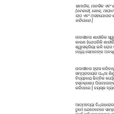
ସାମାଜିକ, ମାନସିକ ଏବଂ 
(ବେକାରୀ, ଶୋକ, ଆଘାତଜନ
ଚାପ ଏବଂ ଅସହଯୋଗର କାର
କରିପାରେ |
ଉଦାସୀନତା ଶାରୀରିକ ସ୍ୱ
କାରଣ (ଯେପରିକି ଶାରୀରିକ ନିଷ୍କ
ଶ୍ୱାସକ୍ରିୟା ଭଳି ରୋଗ 
ମଧ୍ୟ ସେମାନଙ୍କ ଅବସ୍ଥା
ଉଦାସୀନତା ହ୍ରାସ କରିବାକ
ସମ୍ପ୍ରଦାୟର ପନ୍ଥା ଶିଶ
ବିଦ୍ୟାଳୟ ଭିତ୍ତିକ କାର୍
ହସ୍ତକ୍ଷେପ ପିତାମାତାଙ
କରିପାରେ | ବୟସ୍କ ବ୍ୟ
ଆତ୍ମହତ୍ୟା ଚିନ୍ତାଧାରା
ତୁମେ ଯେତେବେଳେ ସାମ୍ନା