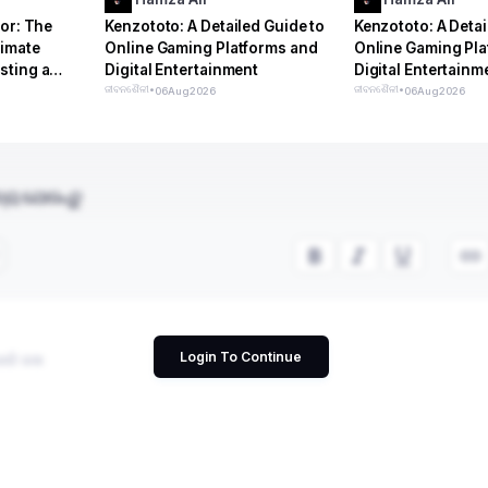
or: The
Kenzototo: A Detailed Guide to
Kenzototo: A Detai
timate
Online Gaming Platforms and
Online Gaming Pla
sting a
Digital Entertainment
Digital Entertainm
ଜୀବନଶୈଳୀ
•
ଜୀବନଶୈଳୀ
•
06
Aug
2026
06
Aug
2026
୍ୟ ଯୋଡନ୍ତୁ
Login To Continue