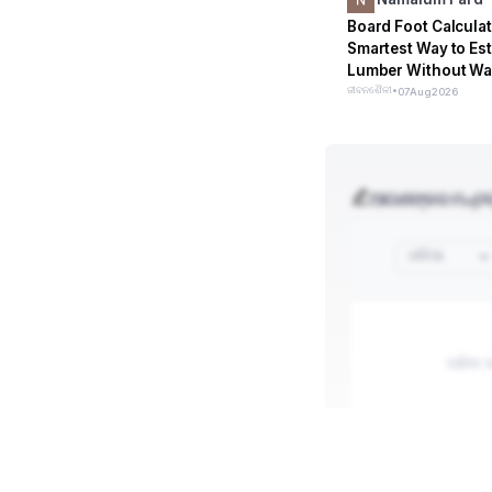
Board Foot Calculat
Smartest Way to Es
Lumber Without Wa
Single Dollar
ଜୀବନଶୈଳୀ
•
07
Aug
2026
ଆପଣଙ୍କର ମନ୍ତବ
ଓଡିଆ