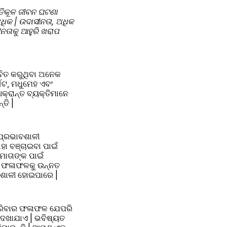
ତିକୂଳ ଜୀବନ ଘଟଣା 
ିକ | ଉଦାସୀନତା, ଅଧିକ 
ାକୁ ଆହୁରି ଖରାପ 
ବିତ କରୁଥିବା ଅନେକ 
ରାନ୍ତ ବ୍ୟକ୍ତିମାନେ 
ତି |
ପ୍ରଭାବଶାଳୀ 
ା ବଞ୍ଚାଇବା ପାଇଁ 
ାତାଙ୍କ ପାଇଁ 
ଁ ଫଳାଫଳକୁ ଉନ୍ନତ 
ବଶାଳୀ ହୋଇପାରେ |
କରିବାର ଫଳାଫଳ ଯେପରି 
ଦେଖାଯାଏ | ଭବିଷ୍ୟତ 