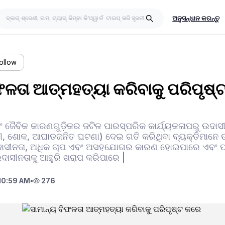
ଅନୁସନ୍ଧାନ କରନ୍ତୁ
ollow
ଫଳତା ଆତ୍ମହତ୍ୟା କରିବାକୁ ପରିପୃଷ
ଂ ଜୈବିକ କାରଣଗୁଡ଼ିକର ଜଟିଳ ପାରସ୍ପରିକ କାର୍ଯ୍ୟକଳାପରୁ ଉଦାସୀ
, ଶୋକ, ଆଘାତଜନିତ ଘଟଣା) ଦେଇ ଗତି କରିଥିବା ବ୍ୟକ୍ତିମାନେ 
ଉଦାସୀନତା, ଅଧିକ ଚାପ ଏବଂ ଅସହଯୋଗର କାରଣ ହୋଇପାରେ ଏବଂ ପ୍
ଦାସୀନତାକୁ ଆହୁରି ଖରାପ କରିପାରେ |
10:59 AM
•
276