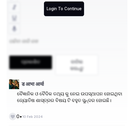
Login To Continue
ଜ୍ୟୋତିଷ ପଢିବା ଦ୍ୱାରା ଆମେ କଣ ଜାଣି ପାରିବା- 
- ପ୍ରତି ଅମାବାସ୍ୟାରେ ସୂର୍ଯ୍ୟପରାଗ ଓ ପ୍ରତି ପୂର୍ଣିମାରେ 
ଚନ୍ଦ୍ରଗ୍ରହଣ କାହିଁକି ହୁଏ ନାହିଁ । 
ପ୍ରକାଶିତ
ବାତିଲ
କରନ୍ତୁ
- ସୂର୍ଯ୍ୟ, ଚନ୍ଦ୍ର ପୂର୍ବରୁ ପଶ୍ଚିମକୁ ଯାଉଥିବା ଜଣାପଡିଲେ 
ମଧ୍ୟ ପୂର୍ବକୁ କାହିଁକି ଗତି କରିଥାନ୍ତି । 
ड आभा आर्या
- ଆମେ ପୃଥିବୀର କେଉଁ ଦିଗରେ ଅଛୁ, ଦଶଟି ଦିଗ ମଧ୍ୟରୁ 
ବୈଜ୍ଞାନିକ ଓ ବୈଦିକ ତଥ୍ୟ କୁ ନେଇ ଉପସ୍ଥାପନ ହୋଇଥିବା
ଆମେ କେଉଁଠି ଅଛୁ ତାହା ଜାଣିପାରିବା । 
ଜ୍ୟୋତିଷ ଶାସ୍ତ୍ରର ବିଷୟ ଟି ବହୁତ ସୁନ୍ଦର ହୋଇଛି।
- ଯାତ୍ରା ସମୟରେ ଆମେ ଦିଗ ନର୍ଣୟ କରିପାରିବା । 
•
0
10 Feb 2024
- ଲୋକ ଲୋକାନ୍ତରର ଜ୍ଞାନ ଲାଭ କରିପାରିବା । 