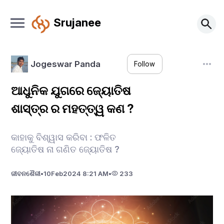
Srujanee
Jogeswar Panda
Follow
ଆଧୁନିକ ଯୁଗରେ ଜ୍ୟୋତିଷ
ଶାସ୍ତ୍ର ର ମହତ୍ତ୍ୱ କଣ ?
କାହାକୁ ବିଶ୍ୱାସ କରିବା : ଫଳିତ
ଜ୍ୟୋତିଷ ନା ଗଣିତ ଜ୍ୟୋତିଷ ?
ଜୀବନଶୈଳୀ
•
10
Feb
2024 8:21 AM
•
233