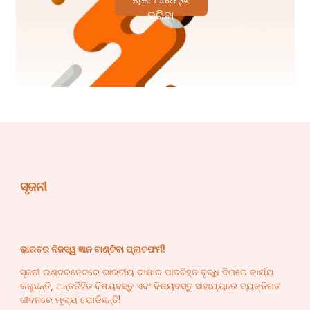
କରିବା
ସୃଜନୀ
ଭାରତର ନିଜସ୍ୱ ଜ୍ଞାନ ବାଣ୍ଟିବା ପ୍ଲାଟଫର୍ମ!
ସୃଜନୀ ଇଣ୍ଟରନେଟରେ ଭାରତୀୟ ଭାଷାର ପାଦଚିହ୍ନ ବୃଦ୍ଧି ଦିଗରେ କାର୍ଯ୍ୟ
କରୁଛନ୍ତି, ଅନ୍ତର୍ନିହିତ ବିଷୟବସ୍ତୁ ଏବଂ ବିଷୟବସ୍ତୁ ସାହାଯ୍ୟରେ ବ୍ୟକ୍ତିଗତ
ଜୀବନରେ ମୂଲ୍ୟ ଯୋଡିଛନ୍ତି!