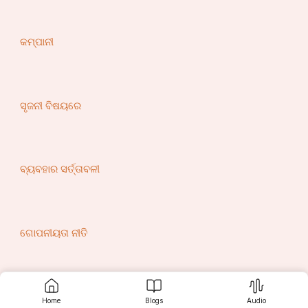
କମ୍ପାନୀ
ସୃଜନୀ ବିଷୟରେ
ବ୍ୟବହାର ସର୍ତ୍ତାବଳୀ
ଗୋପନୀୟତା ନୀତି
ଯୋଗାଯୋଗ
Home
Blogs
Audio