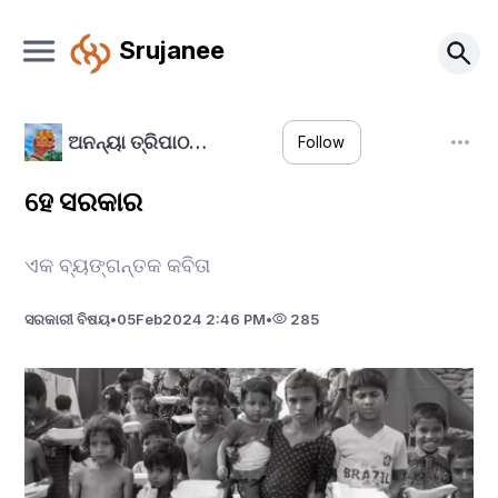
Srujanee
ଅନନ୍ୟା ତ୍ରିପାଠ…
Follow
ହେ ସରକାର
ଏକ ବ୍ୟଙ୍ଗନ୍ତକ କବିତା
ସରକାରୀ ବିଷୟ
•
05
Feb
2024 2:46 PM
•
285