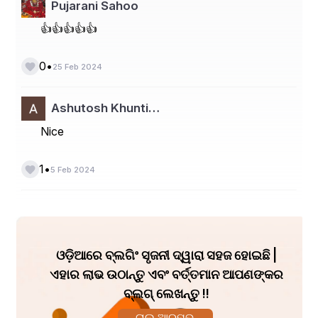
Pujarani Sahoo
👍👍👍👍👍
•
0
25 Feb 2024
Ashutosh Khunti…
Nice
•
1
5 Feb 2024
ଓଡ଼ିଆରେ ବ୍ଲଗିଂ ସୃଜନୀ ଦ୍ୱାରା ସହଜ ହୋଇଛି |
ଏହାର ଲାଭ ଉଠାନ୍ତୁ ଏବଂ ବର୍ତ୍ତମାନ ଆପଣଙ୍କର
ବ୍ଲଗ୍ ଲେଖନ୍ତୁ !!
ଚାଲ ଆରମ୍ଭ