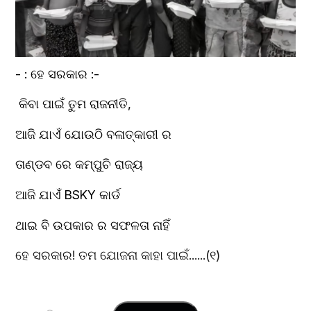
- : ହେ ସରକାର :- 
 କିବା ପାଇଁ ତୁମ ରାଜନୀତି,
ଆଜି ଯାଏଁ ଯୋଉଠି ବଳାତ୍କାରୀ ର
ତାଣ୍ଡବ ରେ କମ୍ପୁଚି ରାଜ୍ୟ
ଆଜି ଯାଏଁ BSKY କାର୍ଡ
ଥାଇ ବି ଉପକାର ର ସଫଳତା ନାହିଁ
ହେ ସରକାର! ତମ ଯୋଜନା କାହା ପାଇଁ......(୧)