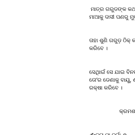
 ମାତ୍ର ଗରୁଡଙ୍କ କଥା 
ମାଆକୁ ଦାସୀ ପଣରୁ ମ
ତାହା ଶୁଣି ଗରୁଡ଼ ଠିକ
କରିବେ । 
ସେଥିାଇଁ ସେ ଯାଇ ବିନତ
ତୋ’ର ଡେଣାକୁ ବାୟୁ, 
ରକ୍ଷା କରିବେ ।
                    କ୍ରମଶଃ
✍️ଜୟ ମା ଦୁର୍ଗା 🙏