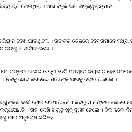
୍ୟାପ୍ତ ହୋଇଥିଲା । ଆଖି ବିଜୁଳି ପରି ଜାଜ୍ଜ୍ୱଲ୍ୟମାନ 
ି ତେଜିୟାନ ଦେଖାଯାଉଥିଲେ । ତାଙ୍କର ତେଜରେ ଦେବତାମାନେ ମଧ୍ୟ 
େ ତାଙ୍କୁ ଆଶୀର୍ବାଦ କଲେ । 
 ଯେ ତାଙ୍କର ଆକାର ଓ ରୂପ ଦେଖି ସମସ୍ତେ ଭୟଭୀତ ହୋଇଯାଉଛନ୍ତ
 । ନିଜକୁ ଛୋଟ କରିଦେଇ ମାଆଙ୍କ ପାଖକୁ ଫେରି ଆସିଲେ ।
୍ରୁଙ୍କର ଦାସୀ ହୋଇ ରହିଥାଆନ୍ତି । କଦ୍ରୁ ଓ ତାଙ୍କର ହଜାରେ ନାଗବ
ଥାଆନ୍ତି । ତାହା ଦେଖି ଗରୁଡ଼ ଖୁବ୍ ଦୁଃଖୀ ହେଲେ । ଠିକ୍ କଲେ ବିନତ
ଙ୍କୁ ଯାଇ ଅନୁରୋଧ କରିବେ ।