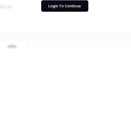
Login To Continue
ବାତିଲ
କରନ୍ତୁ
ସୃଜନୀ ଦ୍ୱାରା ସହଜ ହୋଇଛି | ଏହାର ଲାଭ ଉଠାନ୍ତୁ ଏବଂ ବର
ବ୍ଲଗ୍ ଲେଖନ୍ତୁ !!
ଚାଲ ଆରମ୍ଭ କରିବା