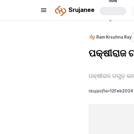
ଓଡିଆ
Srujanee
Ram Krsuhna Ray
ପକ୍ଷୀରାଜ ଗ
ପକ୍ଷୀରାଜ ଗରୁଡ଼ ଭା
ଆଧ୍ୟାତ୍ମିକ
•
12
Feb
2024