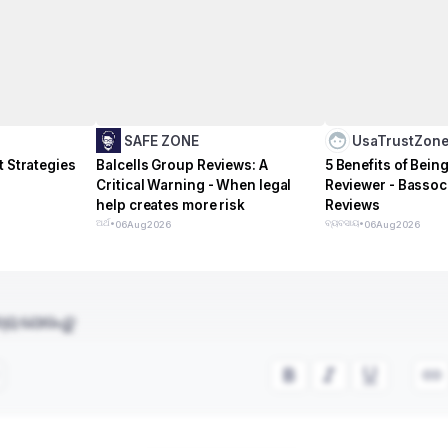
SAFE ZONE
UsaTrustZon
t Strategies
Balcells Group Reviews: A
5 Benefits of Being
Critical Warning - When legal
Reviewer - Bassoc
help creates more risk
Reviews
ଅର୍ଥ
•
ବ୍ୟବସାୟ
•
06
Aug
2026
06
Aug
2026
୍ୟ ଯୋଡନ୍ତୁ