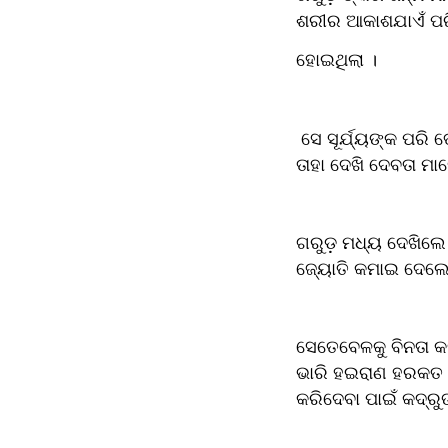
ଶରୀର ଆକାଶଯାଏଁ ପରିବ
ହୋଇଥିଲା ।
 ସେ ସୂର୍ଯ୍ୟଙ୍କ ପର
ତାହା ଦେଖି ଦେବତା ମାନ
ଗରୁଡ଼ ମଧ୍ୟ ଦେଖିଲେ
ଜ୍ୟୋତି କମାଇ ଦେଲେ
ସେତେବେଳକୁ ବିନତା କଦ
ଭାରି ହଇରାଣ ହରକତ କରୁ
କରିଦେବା ପାଇଁ କଦ୍ରୁ