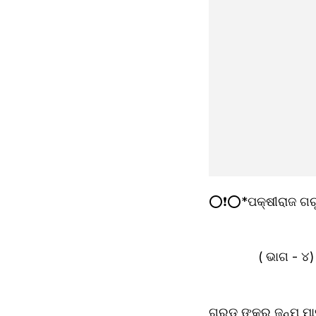
⭕❗⭕*ପକ୍ଷୀରାଜ ଗ
              ( ଭାଗ - ୪)
ଗରୁଡ଼ ଙ୍କର ଜନ୍ମ ମ