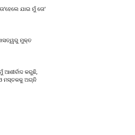
ା’ହେଲେ ଯାଇ ମୁଁ ତୋ’ 
ାସତ୍ୱରୁ ମୁକ୍ତ 
 ଆଶୀର୍ବାଦ କରୁଛି, 
 ମସ୍ତକକୁ ଅଗ୍ନି 