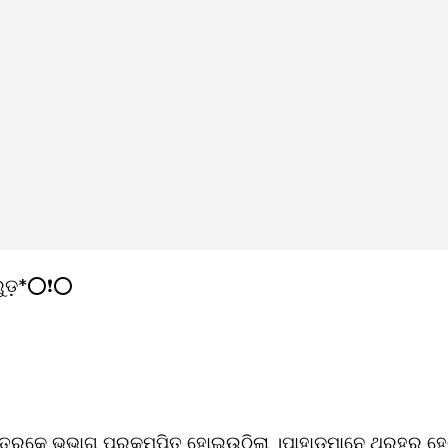
ରୁଡ଼*⭕❗⭕
ାତ୍ରକେ ଭୂଭାଗ ପ୍ରକମ୍ପିତ ହୋଇଉଠିଲା ।ପାହାଡ଼ମାନେ ଥରହର ହେଲ