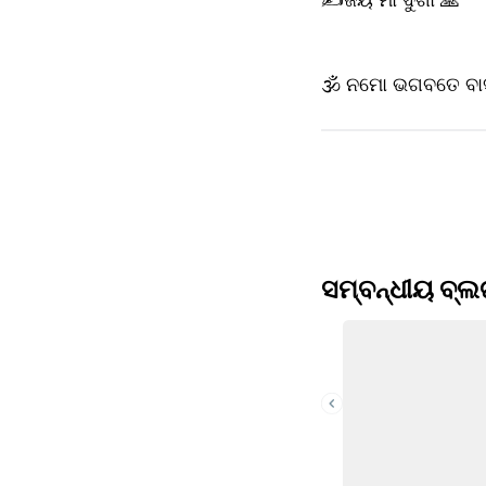
🕉️ ନମୋ ଭଗବତେ ବା
ସମ୍ବନ୍ଧୀୟ ବ୍ଲ