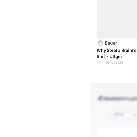
Bauer
Why Steal a Brainro
Shift - U4gm
କ୍ରୀଡା
•
06
Aug
2026
ଆପଣଙ୍କର ମନ୍ତବ
ଓଡିଆ