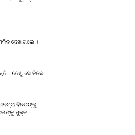
ମଳିନ ଦେଖାଗଲେ । 
ି । ତେଣୁ ସେ ନିଜର 
ଚ୍ଚା ବିନତାଙ୍କୁ 
ାଙ୍କୁ ମୁକ୍ତ 