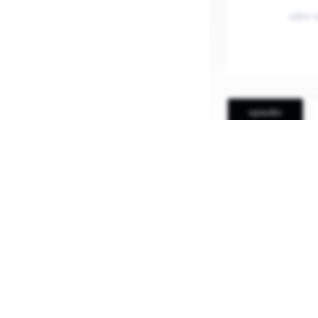
ପ୍ରକାଶିତ
ଓଡ଼ିଆରେ ବ୍ଲଗିଂ 