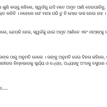
ଶୁଣି କଦ୍ରୁ କହିଲେ, ସ୍ୱର୍ଗରୁ ଯଦି ମତେ ଅମୃତ ଆଣି ଦେଇପାରିବୁ, ତ
ୁକ୍ତ କରିବି । ନହେଲେ ତୋ’ ମାଆ ପରି ତୁ ବି ମୋର ଦାସ ହୋଇ ରହ ।
୍ କଲେ, ଯେପରି ହେଉ, ସ୍ୱର୍ଗକୁ ଯାଇ ଅମୃତ ଆଣିବେ ଏବଂ ମାଆଙ୍କୁ ଦ
ାଙ୍କ ଠାରୁ ଅନୁମତି ନେଲେ । ତାଙ୍କୁ ଅନୁମତି ଦେଇ ବିନତା କହିଲେ, ମୁଁ
ଶରୀରର ନିମ୍ନଭାଗକୁ ସୂର୍ଯ୍ୟ ଓ ଚନ୍ଦ୍ର, ଅନ୍ୟସବୁ ଅଂଗକୁ ବସୁଗଣ ଓ
......