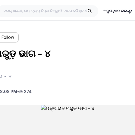
ଅନୁସନ୍ଧାନ କରନ୍ତୁ
Follow
ରୁଡ଼ ଭାଗ - ୪
ଗ - ୪
 8:08 PM
•
274