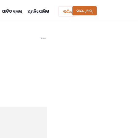
ସାଇନ୍ ଅପ୍
ଆଡିଓ ବ୍ଲଗ୍
ପ୍ରତିଯୋଗିତା
ଲଗିନ୍