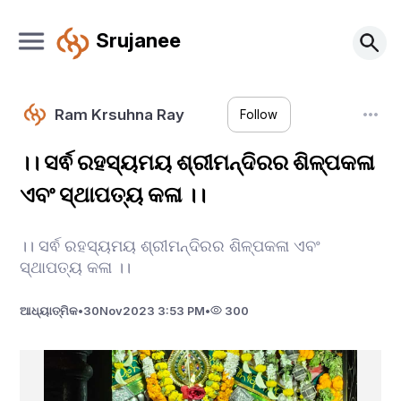
Srujanee
Ram Krsuhna Ray
Follow
।। ସର୍ଵ ରହସ୍ୟମୟ ଶ୍ରୀମନ୍ଦିରର ଶିଳ୍ପକଳା
ଏବଂ ସ୍ଥାପତ୍ୟ କଳା ।।
।। ସର୍ଵ ରହସ୍ୟମୟ ଶ୍ରୀମନ୍ଦିରର ଶିଳ୍ପକଳା ଏବଂ
ସ୍ଥାପତ୍ୟ କଳା ।।
ଆଧ୍ୟାତ୍ମିକ
•
30
Nov
2023 3:53 PM
•
300