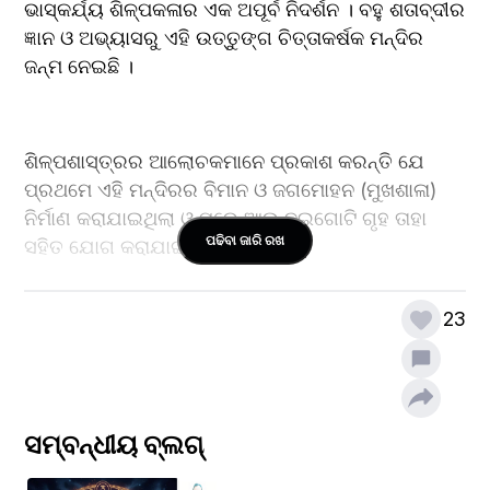
ଭାସ୍କର୍ଯ୍ୟ ଶିଳ୍ପକଳାର ଏକ ଅପୂର୍ବ ନିଦର୍ଶନ । ବହୁ ଶତାବ୍ଦୀର 
ଜ୍ଞାନ ଓ ଅଭ୍ୟାସରୁ ଏହି ଉତ୍ତୁଙ୍ଗ ଚିତ୍ତାକର୍ଷକ ମନ୍ଦିର 
ଜନ୍ମ ନେଇଛି । 
ଶିଳ୍ପଶାସ୍ତ୍ରର ଆଲୋଚକମାନେ ପ୍ରକାଶ କରନ୍ତି ଯେ 
ପ୍ରଥମେ ଏହି ମନ୍ଦିରର ବିମାନ ଓ ଜଗମୋହନ (ମୁଖଶାଳା) 
ନିର୍ମାଣ କରାଯାଇଥିଲା ଓ ପରେ ଆଉ ଦୁଇଗୋଟି ଗୃହ ତାହା 
ପଢିବା ଜାରି ରଖ
ସହିତ ଯୋଗ କରାଯାଇଛି । 
23
ମାଦଳାପାଞ୍ଜି ଅନୁସାରେ, ସୂର୍ଯ୍ୟବଂଶୀ ଗଜପତି ରାଜା 
ପୁରୁଷୋତ୍ତମ ଦେବ ଭୋଗମଣ୍ଡପ ନିର୍ମାଣ କରାଇଥିଲେ । 
ବର୍ତ୍ତମାନର ନାଟମନ୍ଦିର (ଜଗମୋହନ ନାମରେ ପରିଚିତ) 
କେତେ ଆଲୋଚକଙ୍କ ମତରେ ଭୋଗମଣ୍ଡପର ପରବର୍ତ୍ତୀ ଓ 
ସମ୍ବନ୍ଧୀୟ ବ୍ଲଗ୍
ଆଉ କେତେକଙ୍କ ମତରେ ପୂର୍ବବର୍ତ୍ତି ।