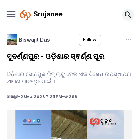
Srujanee
Biswajit Das
Follow
ସୁବର୍ଣ୍ଣପୁର - ଓଡ଼ିଶାର ସ୍ଵର୍ଣ୍ଣ ପୁର
ଓଡ଼ିଶାର ସୋନପୁର ଜିଲ୍ଲାକୁ ନେଇ ଏକ ବିଶେଷ ଉପସ୍ଥାପନା
ଆପଣ ମାନଙ୍କ ପାଇଁ ।
ସଂସ୍କୃତି
•
28
Mar
2023 7:25 PM
•
299