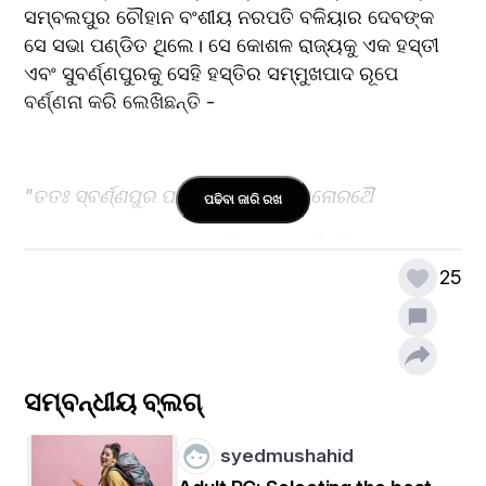
ସମ୍ବଲପୁର ଚୌହାନ ବଂଶୀୟ ନରପତି ବଳିୟାର ଦେବଙ୍କ 
ସେ ସଭା ପଣ୍ଡିତ ଥିଲେ। ସେ କୋଶଳ ରାଜ୍ୟକୁ ଏକ ହସ୍ତୀ 
ଏବଂ ସୁବର୍ଣ୍ଣପୁରକୁ ସେହି ହସ୍ତିର ସମ୍ମୁଖପାଦ ରୂପେ 
ବର୍ଣ୍ଣନା କରି ଲେଖିଛନ୍ତି - 
"ତତଃ ସ୍ବର୍ଣ୍ଣପୁର ପାଦୌ ପୂର୍ଣ୍ଣକାମୀ ମନୋରଥୈ
ପଢିବା ଜାରି ରଖ
ସାକ୍ଷାବ୍ଦାରାଣସୀ ଯୁକ୍ତଂ ପରିତଃ ସନ୍ଦବୈଃ ଶିବେଃ"
25
ଅର୍ଥାତ ନିଜ କାବ୍ୟରେ ସେ ଏହାକୁ ଭାରତର ଦ୍ବିତୀୟ ବାରାଣାସୀ 
ବୋଲି ଅଭିହିତ କରିଛନ୍ତି ।
ସମ୍ବନ୍ଧୀୟ ବ୍ଲଗ୍
ଏହି ମାଟିରେ ଜଣେ ରାଣୀ ଶାସନ କରୁଥିଲେ ଯେ ଥିଲେ 
କଦମ୍ବବଂଶର ରାଣୀ। ତାଙ୍କ ନାମ ଥିଲା ବିଜୟା ଦେବୀ। ସେ 
syedmushahid
ଥିଲେ ରଣଭଞ୍ଜଙ୍କ ପତ୍ନୀ ଏବଂ ଭଞ୍ଜବଂଶୀ ପରମବୈଷ୍ଣବ 