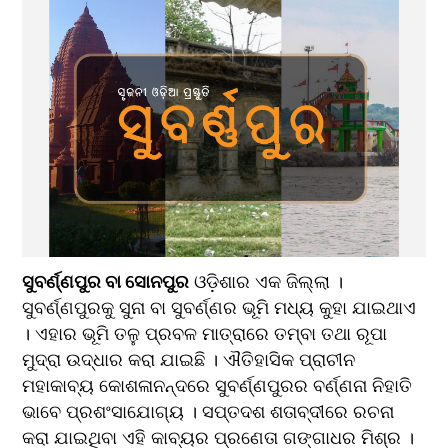
ସୁବର୍ଣ୍ଣପୁର ବା ସୋନପୁର
 ଓଡ଼ିଶାର ଏକ ଜିଲ୍ଲା । 
ସୁବର୍ଣ୍ଣପୁରକୁ ସୁନା ବା ସୁବର୍ଣ୍ଣର ଭୂମି ମଧ୍ୟ କୁହା ଯାଇଥାଏ 
। ଏହାର ଭୂମି ତଳୁ ପ୍ରବଳ ମାତ୍ରାରେ ତମ୍ବା ତଥା ରୂପା 
ମୁଦ୍ରା ଉଦ୍ଧାର କରା ଯାଇଛି । ଐତିହାସିକ ପ୍ରାଚୀନ 
ମହାକାବ୍ୟ କୋଶଳାନନ୍ଦରେ ସୁବର୍ଣ୍ଣପୁରର ବର୍ଣ୍ଣନା ନିହାତି 
ଭାବେ ପ୍ରଶଂସାଯୋଗ୍ୟ । ସପ୍ତଦଶ ଶତାବ୍ଦୀରେ ରଚନା 
କରା ଯାଇଥିବା ଏହି କାବ୍ୟର ପ୍ରଣେତା ଗଙ୍ଗାଧର ମିଶ୍ର । 