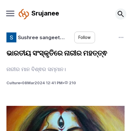
Srujanee
Sushree sangeet…
Follow
ଭାରତୀୟ ସଂସ୍କୃତିରେ ନାରୀର ମହତ୍ତ୍ଵ
ନାରୀର ମାନ ବିଶ୍ଵର ସମ୍ମାନ।
Culture
•
08
Mar
2024 12:41 PM
•
210