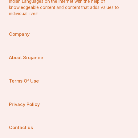
Indian Languages on the Internet with the help of
ସମସ୍ତେ ଶପଥ ନେବା ଯେ ପ୍ରତ୍ୟେକ କ୍ଷେତ୍ରରେ ନାରୀ ଯେପରି 
knowledgeable content and content that adds values to
ଉଚ୍ଚ ସମ୍ମାନ ପାଇପାରିବେ।
individual lives!
Company
About Srujanee
Terms Of Use
Privacy Policy
Contact us