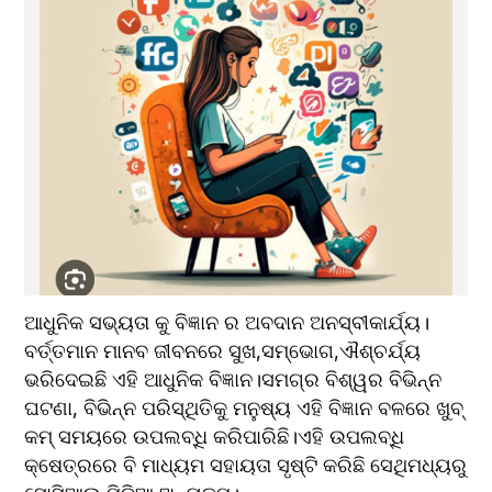
ଆଧୁନିକ ସଭ୍ୟତା କୁ ବିଜ୍ଞାନ ର ଅବଦାନ ଅନସ୍ବୀକାର୍ଯ୍ୟ।
ବର୍ତ୍ତମାନ ମାନବ ଜୀବନରେ ସୁଖ,ସମ୍ଭୋଗ,ଐଶ୍ଚର୍ଯ୍ୟ 
ଭରିଦେଇଛି ଏହି ଆଧୁନିକ ବିଜ୍ଞାନ।ସମଗ୍ର ବିଶ୍ୱର ବିଭିନ୍ନ 
ଘଟଣା, ବିଭିନ୍ନ ପରିସ୍ଥିତିକୁ ମନୁଷ୍ୟ ଏହି ବିଜ୍ଞାନ ବଳରେ ଖୁବ୍ 
କମ୍ ସମୟରେ ଉପଲବ୍ଧି କରିପାରିଛି।ଏହି ଉପଲବ୍ଧି 
କ୍ଷେତ୍ରରେ ବି ମାଧ୍ୟମ ସହାୟତା ସୃଷ୍ଟି କରିଛି ସେଥିମଧ୍ୟରୁ 