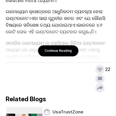
ସୋସିଆଲ ମିଡିଆ ଅନ୍ୟତମ।
ଗଣମାଧ୍ୟମ କ୍ଷେତ୍ରରେ ଆଧୁନିକତମ ବ୍ୟବସ୍ଥା ହେଲା 
ଇଣ୍ଟରନେଟ।ଏହା ସାରା ପୃଥିବୀର ଖବର ଏବଂ ଯେ କୌଣସି 
ବିଷୟରେ ସବିଶେଷ ତଥ୍ୟ ଯୋଗାଇଥାଏ।ଭାରତରେ ୪୬ 
କୋଟି ଲୋକ ଏହି ଇଣ୍ଟରନେଟ ବ୍ୟବହାର କରୁଛନ୍ତି।
ସାମାଜିକ ଗଣମାଧ୍ୟମ ବା ସୋସିଆଲ ମିଡିଆ ଇଣ୍ଟରନେଟ 
ମାଧ୍ୟମ ରେ ଚାଲୁଥିବା ଏକ ଯୋଗାଯୋଗ ମଞ୍ଚ।ଏହାକୁ 
Continue Reading
ବ୍ୟବହାର କରି ପରସ୍ପର ମଧ୍ୟରେ ତଥ୍ୟ ଓ ସୂଚନାର 
ଆଦାନ ପ୍ରଦାନ କରିହୁଏ।ଏହା କେବଳ ତଥ୍ୟ ଦେଶ ବିଦେଶ 
22
ବା ସାରାପୃଥିବୀର ତଥ୍ୟ ଯୋଗାଇ ନ ଥାଏ ବରଂ ଅବସର 
ବିନୋଦନ,ମନୋରଞ୍ଜନ ତଥା ଜ୍ଞାନ ବୃଦ୍ଧିରେ ମଧ୍ୟ ସହାୟକ 
ହୋଇଥାଏ।
Related Blogs
UsaTrustZone