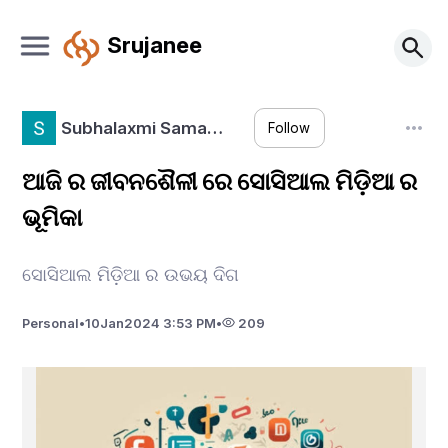
Srujanee
Subhalaxmi Sama…
Follow
ଆଜି ର ଜୀବନଶୈଳୀ ରେ ସୋସିଆଲ ମିଡ଼ିଆ ର
ଭୂମିକା
ସୋସିଆଲ ମିଡ଼ିଆ ର ଉଭୟ ଦିଗ
Personal
•
10
Jan
2024 3:53 PM
•
209