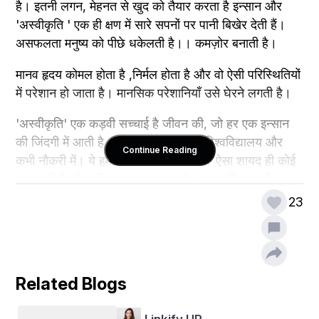
है। इतनी लगन, मेहनत से खुद को तैयार करता है इन्सान और 
'अस्वीकृति ' एक ही क्षण में सारे सपनों पर पानी बिखेर देती हैं। 
असफलता मनुष्य को पीछे धकेलती है।। कमज़ोर बनाती है।
मानव हृदय कोमल होता है ,निर्मल होता है और वो ऐसी परिस्थितियों 
में परेशान हो जाता है। मानसिक परेशानियाँ उसे घेरने लगती है।
'अस्वीकृति' एक कड़वी सच्चाई है जीवन की, जो हर एक इन्सान 
की जिंदगी में आती है। कभी स्कूल में, कभी-विश्वविद्यालय और 
Continue Reading
कभी नौकरी में। ये हमारी जिंदगी का सत्य है। ऐसा शायद ही कोई 
इन्सान मिले जो कभी असफल न हुआ हो । खुद की नज़र में 
असफल होने के बाद खुद को नाकारा समझने लगते हैं। ये सोच हमें 
23
खुद की नज़र में गिराती है और हमसे हमारा आत्मविश्वास छीनती 
है।
पर असफलता ही सफलता की पह‌ली सीदी है। जानते है 
Related Blogs
'अस्वीकृति 'मनुष्य, को मजबूत बनाती है, उसे और ज्यादा निखारती 
है। सोना, हीरा यूँ ही तो नहीं चमकते ,उन्हें भी आग में तपकर 
Linkify UP