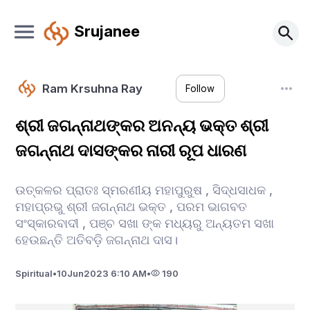
Srujanee
Ram Krsuhna Ray
Follow
ଶ୍ରୀ ଜଗନ୍ନାଥଙ୍କର ଅନନ୍ୟ ଭକ୍ତ ଶ୍ରୀ
ଜଗନ୍ନାଥ ଦାସଙ୍କର ନାରୀ ରୂପ ଧାରଣ
ଉତ୍କଳର ପ୍ରାତଃ ସ୍ମରଣୀୟ ମହାପୁରୁଷ , ସିଦ୍ଧସାଧକ ,
ମହାପ୍ରଭୁ ଶ୍ରୀ ଜଗନ୍ନାଥ ଭକ୍ତ , ପରମ ଭାଗବତ
ସଂସ୍କାରବାଦୀ , ପଞ୍ଚ ସଖା ଙ୍କ ମଧ୍ୟରୁ ଅନ୍ୟତମ ସଖା
ହେଉଛନ୍ତି ଅତିବଡ଼ି ଜଗନ୍ନାଥ ଦାସ।
Spiritual
•
10
Jun
2023 6:10 AM
•
190