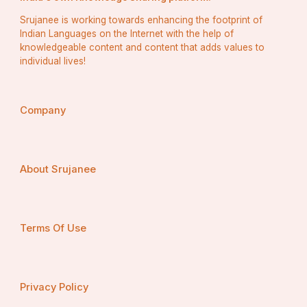
ପରବର୍ତ୍ତୀ ସମୟରେ ଗଜପତି ପ୍ରତାପରୁଦ୍ର ଦେବ ତାଙ୍କୁ 
Srujanee is working towards enhancing the footprint of
ସମ୍ମାନିତ କରିବା ସଙ୍ଗେ ସଙ୍ଗେ ଶ୍ରୀମନ୍ଦିର ର ପଶ୍ଚାତ 
Indian Languages on the Internet with the help of
ଭାଗ ରେ ପାଟରାଣୀ ଙ୍କ ଉଆସ ତାଙ୍କୁ ଅବସ୍ଥାନ କରିବାକୁ 
knowledgeable content and content that adds values to
ଦେଇଥିଲେ। ଏହି ଉଆସ ଟି ଓଡ଼ିଆ ମଠ ନାମରେ ଖ୍ୟାତି ଲାଭ 
individual lives!
କଲା । 
Company
About Srujanee
Terms Of Use
Privacy Policy