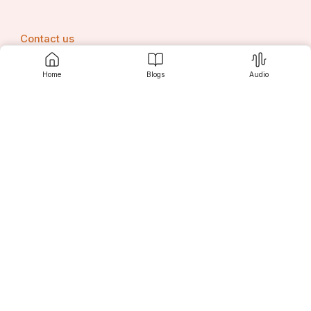
Contact us
Home
Blogs
Audio
Srujanee
Discover
For Readers
For Writers