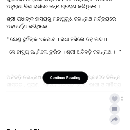
ଅନୁରାଧା ବିଛା ରାଶିରେ ଜନ୍ମ ଗ୍ରହଣ କରିଥିଲେ । 
ଶ୍ରୀ ରାଧାଙ୍କ ହାସ୍ୟରୁ ମହାପୁରୁଷ ଜଗନ୍ନାଥ ମର୍ତ୍ତ୍ୟରେ 
ଅବତୀର୍ଣ୍ଣ କରିଥିଲେ।  
" ଯେଣୁ ଦୁହିଁଙ୍କ ଏକଭାବ । ରାଧା ହସିଲେ ତହୁ ଲବ।।
  ସେ ହାସ୍ୟୁ ଜନ୍ମିଲେ ତୁରିତ । ଶ୍ରୀ ଅତିବଡ଼ି ଜଗନ୍ନାଥ ।। "
ଅତିବଡ଼ି ଜଗନ୍ନାଥ ଦାସ ସଂସ୍କୃତ ଭାଷାରେ ପ୍ରଣୀତ ବିଭିନ୍ନ 
Continue Reading
ଶାସ୍ତ୍ର , ପୁରାଣ , କାବ୍ୟ ଆଦି ସହ ଓଡ଼ିଆ ଭାଷା ଓ ସାହିତ୍ୟ 
ତଥା ସଙ୍ଗୀତ ବିଦ୍ୟାରେ ନିପୁଣତା ଅର୍ଜନ କରିଥିଲେ। 
0
ପ୍ରତିଦିନ ଅତିବଡ଼ି ଙ୍କ ମାତା ଶ୍ରୀମନ୍ଦିର କୁ ସଂସ୍କୃତ 
ଭାଗବତ ଶୁଣିବାକୁ ଯାଉଥିଲେ । ସେହି ସମୟରେ ସେ ସଂକୃତ 