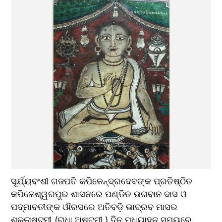
ସୂର୍ଯ୍ୟବଂଶୀ ଗଜପତି କପିଳେନ୍ଦ୍ରଦେବଙ୍କ ପ୍ରତିଷ୍ଠିତ 
କପିଳେଶ୍ୱରପୁର ଶାସନରେ ପଣ୍ଡିତ ଭଗବାନ ଦାସ ଓ 
ପଦ୍ମାବତୀଙ୍କ ଔରସରେ ଅତିବଡ଼ି ଭାଦ୍ରବ ମାସର 
ଶୁକ୍ଳାଷ୍ଟମୀ (ରାଧା ଅଷ୍ଟମୀ ) ଦିନ ମଧ୍ୟାହ୍ନ ସମୟରେ 