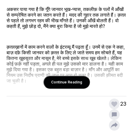
अकसर पाया गया है कि गूँगे जानवर भूख-प्यास, तकलीफ़ के पलों में आँखों 
से सम्प्रेषित करने का जतन करते हैं। मदद की गुहार तक लगाते हैं। क़त्ल 
से पहले तो लगभग रहम की भीख माँगते हैं। उनकी आँखें बोलती हैं। वो 
कहती हैं, मुझे छोड़ दो, मैंने क्या बुरा किया है जो मुझे मारते हो?
क़त्लख़ानों में काम करने वालों के इंटरव्यू मैं पढ़ता हूँ। उनमें से एक ने कहा, 
बाज़ दफ़े किसी जानवर को क़त्ल के लिए ले जाते समय हम सोचते हैं, यह 
कितना ख़ूबसूरत और मासूम है, मेरे बच्चे इसके साथ ख़ूब खेलते। लेकिन 
कोई फ़र्क़ नहीं पड़ता, अगले ही पल मुझे उसको मार डालना है। यही काम 
मुझे दिया गया है। इसका एक बहुत बड़ा बाज़ार है। माँग और आपूर्ति का 
नियम उस निर्दोष प्राणी की जान पर लागू हो चुका है। उसकी क़ीमत बदी 
जा चुकी है।
Continue Reading
ऐसे ही एक कामगार ने एक इंटरव्यू में बताया कि अकसर ऐसा होता है किसी 
23
जानवर को क़त्ल के लिए ले जाते समय जैसे ही उसे एहसास होता है कि 
कुछ अशुभ होने जा रहा है, वह हमें कसकर जकड़ लेता है मानो हमीं से 
उम्मीद करता हो कि उसे बचायेंगे। वह नहीं जानता कि हम ही उसका गला 
काटने वाले हैं!