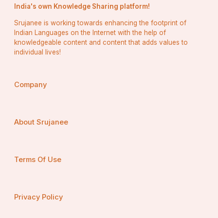
India's own Knowledge Sharing platform!
ଶେଷ କଥା :- ଆମ ପାଇଁ ଜାତୀୟ ସଂଗୀତ ଓ ଜାତୀୟ ପତାକା 
Srujanee is working towards enhancing the footprint of
ଗର୍ବ ଆଉ ଗୌରବ ର ପ୍ରତୀକ l ଜଣେ ଭାରତୀୟ ଭାବରେ 
Indian Languages on the Internet with the help of
ଆମେ ଆମ ଜାତୀୟ ସଂଗୀତ ଆଉ ଜାତୀୟ ପତାକା ତ୍ରିରଙ୍ଗା 
knowledgeable content and content that adds values to
ପାଇଁ ଗର୍ବ ଅନୁଭବ କରିବା l
individual lives!
Company
     ": ଜାତୀୟ ପତାକା  ଜାତୀୟ ସଂଗୀତ
               ଆମ ପାଇଁ ଅଟେ ଗର୍ବ
About Srujanee
         ଭାରତୀୟ ବୋଲି   ଜଗତ ରେ ଖ୍ୟାତ
                 କରୁଥିବା ଆମେ ସର୍ବ  l
Terms Of Use
Privacy Policy