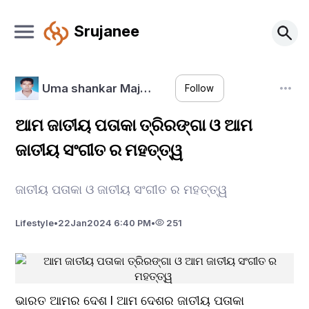
Srujanee
Uma shankar Maj…
Follow
ଆମ ଜାତୀୟ ପତାକା ତ୍ରିରଙ୍ଗା ଓ ଆମ
ଜାତୀୟ ସଂଗୀତ ର ମହତ୍ତ୍ୱ
ଜାତୀୟ ପତାକା ଓ ଜାତୀୟ ସଂଗୀତ ର ମହତ୍ତ୍ୱ
Lifestyle
•
22
Jan
2024 6:40 PM
•
251
ଭାରତ ଆମର ଦେଶ I ଆମ ଦେଶର ଜାତୀୟ ପତାକା 