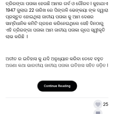
ତ୍ରିରଙ୍ଗା ପତାକା ହେଉଛି ଆମର ଗର୍ବ ଓ ଗୌରବ l କୁହାଯାଏ 
1947 ଜୁଲାଇ 22 ତାରିଖ ରେ ପିଙ୍ଗଳି ଭେଙ୍କୟା ଙ୍କ ଦ୍ୱାରା 
ପ୍ରସ୍ତୁତ ହୋଇଥିଲା ଜାତୀୟ ପତାକା କୁ ଆମ ଦେଶର 
ସାମ୍ବିଧାନିକ କମିଟି ଗ୍ରହଣ କରିନେଇଥିଲେ ସେହି ଦିନଠାରୁ 
ଏହି ତ୍ରିରଙ୍ଗା ପତାକା ଆମ ଜାତୀୟ ପତାକା ରୂପେ ସ୍ୱୀକୃତି 
ଲାଭ କରିଛି  l
ଅତୀତ ର ଇତିହାସ କୁ ଯଦି ଅନୁଧ୍ୟାନ କରିବା ତେବେ ବହୁତ 
ଅଜଣା କଥା ଭାରତୀୟ ଜାତୀୟ ପତାକା ଇତିହାସ ସହିତ ଜଡ଼ିତ l
Continue Reading
ସେ ଯାହା ହେଉ ଆମ ପତାକା ତ୍ରିରଙ୍ଗା ର ଉପରେ 
25
ନାରଙ୍ଗୀ, ମଝିରେ ଧଳା ଓ ତଳେ ସବୁଜ ରହିଛି ।