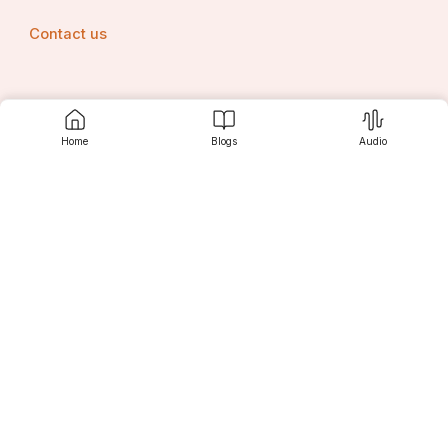
Contact us
   ** ଉମା ଶଙ୍କର ମାଝୀ, କଳାହାଣ୍ଡି **
Srujanee
Home
Blogs
Audio
Discover
For Readers
For Writers
Editor