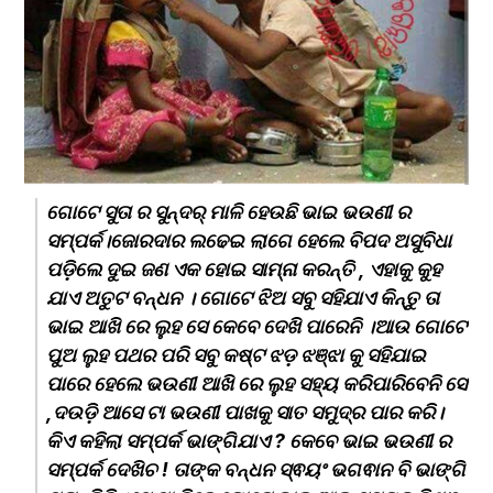
ଗୋଟେ ସୁତା ର ସୁନ୍ଦର୍ ମାଳି ହେଉଛି ଭାଇ ଭଉଣୀ ର 
ସମ୍ପର୍କ।ଜୋରଦାର ଲଢେଇ ଲାଗେ ହେଲେ ବିପଦ ଅସୁବିଧା 
ପଡ଼ିଲେ ଦୁଇ ଜଣ ଏକ ହୋଇ ସାମ୍ନା କରନ୍ତି , ଏହାକୁ କୁହ 
ଯାଏ ଅତୁଟ ବନ୍ଧନ । ଗୋଟେ ଝିଅ ସବୁ ସହିଯାଏ କିନ୍ତୁ ତା 
ଭାଇ ଆଖି ରେ ଲୁହ ସେ କେବେ ଦେଖି ପାରେନି ।ଆଉ ଗୋଟେ 
ପୁଅ ଲୁହ ପଥର ପରି ସବୁ କଷ୍ଟ ଝଡ଼ ଝଞ୍ଝା କୁ ସହିଯାଇ 
ପାରେ ହେଲେ ଭଉଣୀ ଆଖି ରେ ଲୁହ ସହ୍ୟ କରିପାରିବେନି ସେ 
,ଦଉଡ଼ି ଆସେ ଟା ଭଉଣୀ ପାଖକୁ ସାତ ସମୁଦ୍ର ପାର କରି।
କିଏ କହିଲା ସମ୍ପର୍କ ଭାଙ୍ଗିଯାଏ ? କେବେ ଭାଇ ଭଉଣୀ ର 
ସମ୍ପର୍କ ଦେଖିଚ ! ତାଙ୍କ ବନ୍ଧନ ସ୍ଵୟଂ ଭଗଵାନ ବି ଭାଙ୍ଗି 