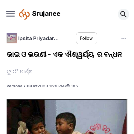
Srujanee
Ipsita Priyadar…
Follow
ଭାଇ ଓ ଭଉଣୀ - ଏକ ଐଶ୍ୱର୍ଯ୍ୟ ର ବନ୍ଧନ
ଦୁଇଟି ପାର୍ଶ୍ଵ
Personal
•
03
Oct
2023 1:29 PM
•
185