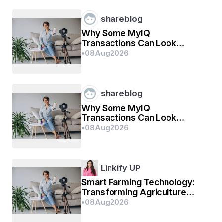
shareblog
Why Some MyIQ
Transactions Can Look
Unfamiliar at First
•
08
Aug
2026
shareblog
Why Some MyIQ
Transactions Can Look
Unfamiliar at First
•
08
Aug
2026
Linkify UP
Smart Farming Technology:
Transforming Agriculture
Through Digital Innovation
•
08
Aug
2026