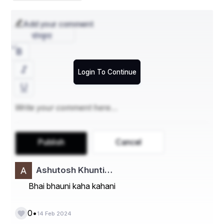
Add your comment
संस्कृत
Login To Continue
Publish
Cancel
Ashutosh Khunti…
Bhai bhauni kaha kahani
•
0
14 Feb 2024