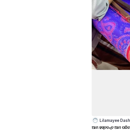
Lilamayee Das
ଆମ ହସ୍ତତନ୍ତ ଆମ ପରି