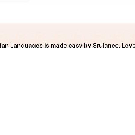
ndian Languages is made easy by Srujanee. Lev
and Write your blog now!!
Get Started
pany
Srujanee