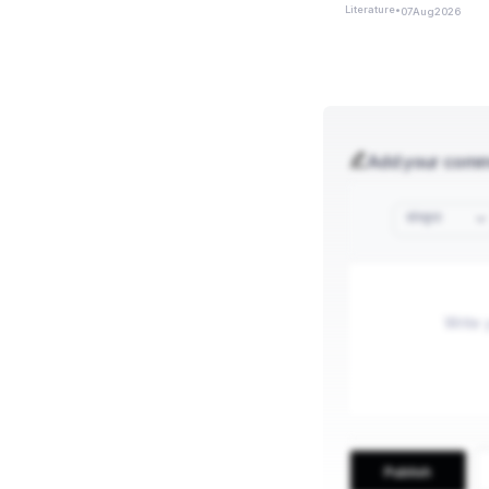
Literature
•
07
Aug
2026
Add your com
संस्कृत
Publish