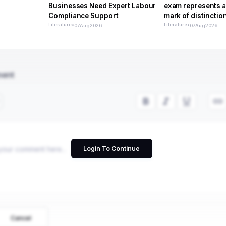
Businesses Need Expert Labour
exam represents a
Compliance Support
mark of distinctio
Literature
•
Literature
•
07
Aug
2026
07
Aug
2026
ment
Login To Continue
Cancel