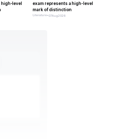
 high-level
exam represents a high-level
n
mark of distinction
Literature
•
07
Aug
2026