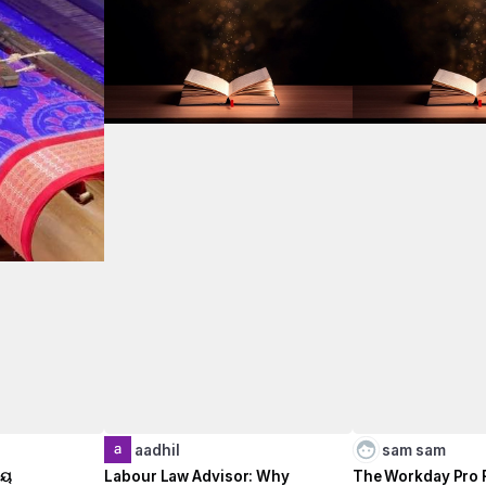
h
aadhil
sam sam
ଚୟ
Labour Law Advisor: Why
The Workday Pro 