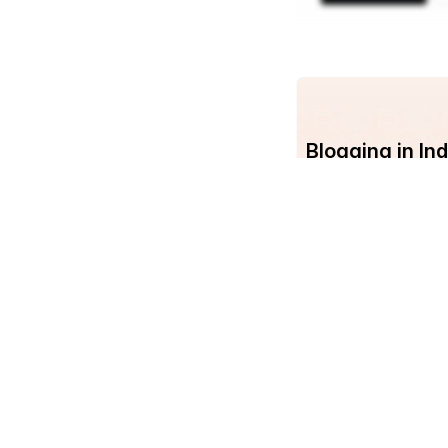
Blogging in I
Com
Srujanee