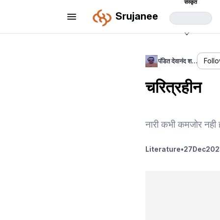
संस्कृत
Srujanee
पंडित देवानंद श…
Foll
चरित्रहीन
नारी कभी कमजोर नही 
Literature
•
27
Dec
202