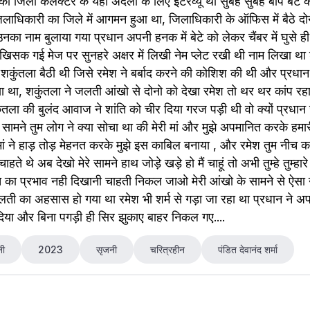
ा जिला कलेक्टर के यहां अर्दली के लिए इंटरव्यू था सुबह सुबह बाप बेटे
िलाधिकारी का जिले में आगमन हुआ था, जिलाधिकारी के ऑफिस में बैठे दो
नका नाम बुलाया गया प्रधान अपनी हनक में बेटे को लेकर चैंबर में घुसे ही
 खिसक गई मेज पर सुनहरे अक्षर में लिखी नेम प्लेट रखी थी नाम लिखा था 
ुंतला बैठी थी जिसे रमेश ने बर्बाद करने की कोशिश की थी और प्रधान 
 था, शकुंतला ने जलती आंखो से दोनो को देखा रमेश तो थर थर कांप रहा 
तला की बुलंद आवाज ने शांति को चीर दिया गरज पड़ी थी वो क्यों प्रधान
े सामने तुम लोग ने क्या सोचा था की मेरी मां और मुझे अपमानित करके हमारी 
ां ने हाड़ तोड़ मेहनत करके मुझे इस काबिल बनाया , और रमेश तुम नीच 
ते थे अब देखो मेरे सामने हाथ जोड़े खड़े हो मैं चाहूं तो अभी तुम्हे तुम्हा
्ति का प्रभाव नही दिखानी चाहती निकल जाओ मेरी आंखो के सामने से ऐसा न
ती का अहसास हो गया था रमेश भी शर्म से गड़ा जा रहा था प्रधान ने अ
िया और बिना पगड़ी ही सिर झुकाए बाहर निकल गए.... 
नी
2023
सृजनी
चरित्रहीन
पंडित देवानंद शर्मा