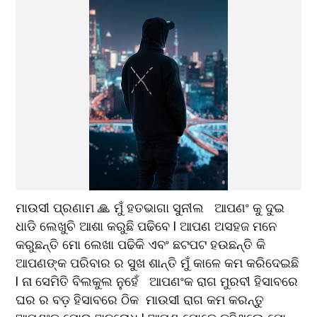
ମାଉସୀ ପ୍ରଣାମ 🙏 ମୁଁ ହତଭାଗା ସୁନୀଲ   ଆପଣଂ କୁ ଦୁଇ 
ଧାଡି ଲେଖୁଚି ଆଶା କରୁଛି ପଢିବେ l ଆପଣ ଅସହଜ ମନେ 
କରୁଛନ୍ତି ମୋ ଲେଖା ପଢିକି ଏବଂ ଛଟପଟ ହଉଛନ୍ତି କି 
ଆପଣଙ୍କ ପରିବାର ର ସୁଖ ଶାନ୍ତି ମୁଁ କାଳେ କମ କରିଦେଇଛି 
l ନା ସେମିତି ବିଲକୁଲ ନୁହେଁ   ଆପଣଂକ ରାଗ ମୁରବୀ ହିସାବରେ   
ଘର ର ବଡ଼ ହିସାବରେ ଠିକ  ମାଉସୀ ରାଗ କମ କରନ୍ତୁ 