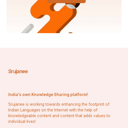
କିଛି ବି ଆଶା ନାହିଁ କିନ୍ତୁ ଅନୁରୋଧ କରିବି ରଶ୍ମୀଙ୍କ ମନ କଥା 
ବୁଝି ଆଉ ଥରେ ନୁଷ୍ପତି ନିଅନ୍ତୁ   ରାଗରେ ଯେ କୌଣସି 
ନିଷ୍ପତି ନେବେ ଭବିଷ୍ୟତରେ ଯେମିତି କ୍ଷୋବ ନରହୁ l 
ଆପଣ ମୋ ଠାରୁ ଢେର ବଡ଼ ତଥାପି ବେଲଜ୍ୟା ହେଇ ମୁଁ 
କେତେ କଥା ଲେଖିଦେଲି   ଏହା ହଉଚି ମୋ ଭଲ ପାଇବାର 
ବଳିଷ୍ଠ ପ୍ରମାଣ ଯଦି ବୁଝି ପାରୁଥିବେ ବୁଝନ୍ତୁ  ଆମ 
ସମସ୍ତଙ୍କ ର ଆସ୍ଥା ଶ୍ରୀ ଜଗନାଥଙ୍କ ରାଣ ଖାଇ କହୁଚି ମୁଁ 
ତାଙ୍କୁ ଭଲପାଉଛି   ଭଲ ପାଉଥିବି  ରହୁଚି 🙏 ସୁନୀଲ
Srujanee
India's own Knowledge Sharing platform!
Srujanee is working towards enhancing the footprint of
Indian Languages on the Internet with the help of
knowledgeable content and content that adds values to
individual lives!