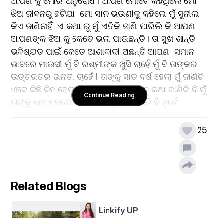
ଆପଣଂକୁ ମୋର ଅନୁରୋଧ l ଆପଣ ମୋତେ କହିଥିଲେ ମୋ 
ଝିଅ ଜୀବନରୁ ହଟିଯା  ମୋ ସାନ ଭଉଣୀକୁ କହିଲେ ମୁଁ ସୁନୀଲ 
କିଏ ଜାଣିନାହିଁ  ଏ କଥା ରୁ ମୁଁ ଏତିକି ଜାଣି ପାରିଲି କି ଆପଣ 
ଆପଣଙ୍କ ଝିଅ କୁ କେତେ ଭଲ ପାଉଛନ୍ତି l ତା ସୁଖ ଶାନ୍ତି 
ଭବିଷ୍ୟତ ପାଇଁ କେତେ ଆଶାବାଦୀ ଅଛନ୍ତି ଆପଣ  ସମାନ 
ଭାବରେ ମାଉସୀ ମୁଁ ବି ରଶ୍ମୀଙ୍କ ଖୁସି ଚାହେଁ ମୁଁ ବି ତାଙ୍କର 
ଉତ୍ତରତର ଉନତୀ ଚାହେଁ l ତାଙ୍କୁ ସାତ ବର୍ଷ ହେଲା ମୁଁ ଜାଣିଚି 
ଏବେ କିଛି ଦିନ ହେଲା ଭଲ ପାଇ ବସିଲି  ସବୁ କଥା ଜାଣିକି ବି ମୁଁ 
Continue Reading
ତାଙ୍କୁ ମୋ ମନରେ ଜାଗା ଦେଇଥିଲି   ଏମିତି ବି ନୁହେଁ 
ଭଲପାଇବା ମୋ ପାଇଁ ସାଧାରଣ କଥା  ବିଶ୍ୱାସ କରିବେ ମୁଁ 
ସେମିତିଆ ପିଲା ବିଲକୁଲ ନୁହେଁ  ଆପଣଂକ ଝିଅ ଙ୍କୁ ପଚାରିବେ 
25
ମୋ ବିଷୟରେ ସେ ସବୁ ଜାଣିଛନ୍ତି   ମୋ ଚାରିପଟ ଲୋକଙ୍କୁ 
ପଚାରିବେ ସେ କହିବେ ମୁଁ ଭଦ୍ର କି ଅଭଦ୍ର   ମୋ ବାପା ମା 
ଙ୍କୁ ପଚାରିବେ ସେ କହିବେ ମୁଁ ଶ୍ରବଣ କୁମାର ନୁହେଁ ମୁଁ ସୁନୀଲ   
ହେଲେ ତା ଠାରୁ ବି କମ ନୁହେଁ  ତୁମ ଭାବି ଜ୍ୱାଇଁକୁ ପଚାରିବେ 
Related Blogs
ଯଦି ସେ ଛଳ ନକରି କହିବେ  ତେବେ ଜାଣିବେ ମୁଁ କିଏ  ଆପଣ 
ସେଦିନ ମୋତେ କହିଲେ ହେଇରେ ପୁଅ ତୋର "ବାପା ମା 
Linkify UP
ନାହାନ୍ତି" ଆମ ବାପା ମା ଦୁଇ ଜଣଙ୍କୁ ମାରିଦେବ  ଏହା କଥା 