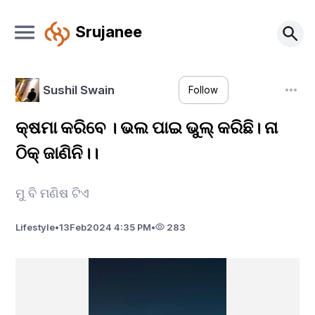
Srujanee
Sushil Swain
Follow
କ୍ଷମା କରିବେ । ଭଲ ପାଇ ଭୁଲ୍ କରିଛି। ନା
ଠିକ୍ ଜାଣିନି।।
ମୁ ବି ମଣିଷ ଟିଏ
Lifestyle
•
13
Feb
2024 4:35 PM
•
283