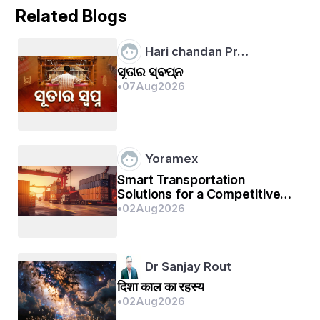
Related Blogs
Hari chandan Pr…
ସୂତାର ସ୍ବପ୍ନ
•
07
Aug
2026
Yoramex
Smart Transportation
Solutions for a Competitive
Edge: Leveraging BVB
•
02
Aug
2026
Freight's Expertise
Dr Sanjay Rout
दिशा काल का रहस्य
•
02
Aug
2026