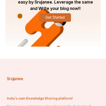
easy by Srujanee. Leverage the same
and Write your blog now!!
କିନ୍ତୁ ଶ୍ରୀରାମଙ୍କର ଯେଉଁ ରୂପ ଏହି ରଥଦେବତା ମୂର୍ତ୍ତିିରେ 
Get Started
ଖୋଦିତ, ତାହା ବିଶ୍ୱନାଥ ଖୁଣ୍ଟିଆଙ୍କ ‘ବିଚିତ୍ର ରାମାୟଣ’ର 
ବର୍ଣ୍ଣନା ଅନୁରୂପ। ଏହି ରାମାୟଣ ‘ବିଶି ରାମାୟଣ’ ଭାବରେ 
ମଧ୍ୟ ଓଡ଼ିଶାରେ ଖ୍ୟାତ। କବି ବିଶ୍ୱନାଥ ଖୁଣ୍ଟିଆ 
ଉପେନ୍ଦ୍ର ଭଞ୍ଜ ଓ ଦୀନ କୃଷ୍ଣ ଦାସଙ୍କ ସମସାମୟିକ। ଏହି 
ରାମାୟଣର ଭଣିତାରେ ଗଜପତି ଦିବ୍ୟସିଂହ ଦେବଙ୍କର ନାମ 
ରହିଥିବାରୁ, ସେ ଅଷ୍ଟାଦଶ ଶତାବ୍ଦୀରେ ଶ୍ରୀକ୍ଷେତ୍ରରେ 
ଅବସ୍ଥାନ କରୁଥିବା ଅନୁମାନ କରାଯାଏ। ଏହା ଗୋଟିଏ 
ଗୁରୁତ୍ଵପୂର୍ଣ୍ଣ ସୂଚନା ଦିଏ ଯେ- ଶ୍ରୀଜଗନ୍ନାଥଙ୍କ ରଥର 
ଏହି ପାର୍ଶ୍ୱଦେବତାଙ୍କ ରୂପକୁ ଦେଖି ସେ ତାଙ୍କ ରାମାୟଣରେ 
ଅନୁରୂପ ବର୍ଣ୍ଣନା କରିଛନ୍ତି।
Srujanee
ନନ୍ଦିଘୋଷ ରଥର ପାର୍ଶ୍ୱଦେବତା ରୂପେ ସ୍ଥାନିତ ରାମଙ୍କର 
India's own Knowledge Sharing platform!
ରୂପରେ, ସେ ଲଙ୍କାଯାତ୍ରା କରିବା ପୂର୍ବରୁ ସୁବଳଗିରିରେ 