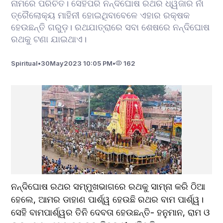
ନାମରେ ପରିଚିତ। ସେହିପରି ନନ୍ଦିଘୋଷ ରଥର ଧ୍ୱଜାର ନାଁ
ତ୍ରୈଲୋକ୍ୟ ମାହିନୀ ହୋଇଥିବାବେଳେ ଏହାର ରକ୍ଷକ
ହେଉଛନ୍ତି ଗରୁଡ଼। ରଥଯାତ୍ରାରେ ସବା ଶେଷରେ ନନ୍ଦିଘୋଷ
ରଥକୁ ଟଣା ଯାଇଥାଏ।
Spiritual
•
30
May
2023 10:05 PM
•
162
ନନ୍ଦିଘୋଷ ରଥର ସମ୍ମୁଖଭାଗରେ ରଥକୁ ସାମ୍ନା କରି ଠିଆ 
ହେଲେ, ଆମର ଡାହାଣ ପାର୍ଶ୍ୱ ହେଉଛି ରଥର ବାମ ପାର୍ଶ୍ୱ। 
ସେହି ବାମପାର୍ଶ୍ୱର ତିନି ଦେବତା ହେଉଛନ୍ତି- ହନୁମାନ, ରାମ ଓ 