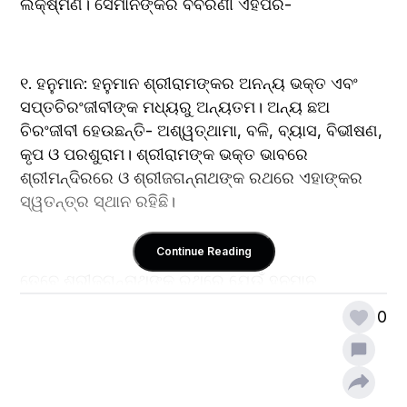
ଲକ୍ଷ୍ମଣ। ସେମାନଙ୍କର ବିବରଣୀ ଏହିପରି-
୧. ହନୁମାନ: ହନୁମାନ ଶ୍ରୀରାମଙ୍କର ଅନନ୍ୟ ଭକ୍ତ ଏବଂ 
ସପ୍ତଚିରଂଜୀବୀଙ୍କ ମଧ୍ୟରୁ ଅନ୍ୟତମ। ଅନ୍ୟ ଛଅ 
ଚିରଂଜୀବୀ ହେଉଛନ୍ତି- ଅଶ୍ୱତ୍‌ଥାମା, ବଳି, ବ୍ୟାସ, ବିଭୀଷଣ, 
କୃପ ଓ ପରଶୁରାମ। ଶ୍ରୀରାମଙ୍କ ଭକ୍ତ ଭାବରେ 
ଶ୍ରୀମନ୍ଦିରରେ ଓ ଶ୍ରୀଜଗନ୍ନାଥଙ୍କ ରଥରେ ଏହାଙ୍କର 
ସ୍ୱତନ୍ତ୍ର ସ୍ଥାନ ରହିଛି।
Continue Reading
ତେବେ ଶ୍ରୀଜଗନ୍ନାଥଙ୍କ ରଥରେ ଯେଉଁ ହନୁମାନ 
ପାର୍ଶ୍ୱଦେବତା ରୂପେ ଅବସ୍ଥାନ କରନ୍ତି, ସେ ହେଉଛନ୍ତି 
0
ପଞ୍ଚମୁଖ-ହନୁମାନ। କେତେକ ଆଞ୍ଚଳିକ ରାମାୟଣରେ 
ଏହାଙ୍କର ବର୍ଣ୍ଣନା ଅଛି। ସେହିସବୁ ରାମାୟଣର କାହାଣୀ 
ଅନୁସାରେ- ମହୀରାବଣ ସହିତ ଲକ୍ଷ୍ମଣ ଯୁଦ୍ଧ କରିବାବେଳେ, 
ହନୁମାନ ନୃସିଂହ (ପ୍ରଚଣ୍ଡ) ମୂର୍ତ୍ତିି ଧାରଣ କରି ମହୀରାବଣର 