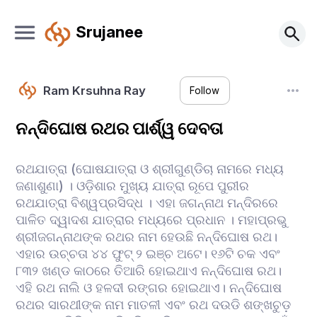
Srujanee
Ram Krsuhna Ray
Follow
ନନ୍ଦିଘୋଷ ରଥର ପାର୍ଶ୍ୱ ଦେବତା
ରଥଯାତ୍ରା (ଘୋଷଯାତ୍ରା ଓ ଶ୍ରୀଗୁଣ୍ଡିଚା ନାମରେ ମଧ୍ୟ
ଜଣାଶୁଣା) । ଓଡ଼ିଶାର ମୁଖ୍ୟ ଯାତ୍ରା ରୂପେ ପୁରୀର
ରଥଯାତ୍ରା ବିଶ୍ୱପ୍ରସିଦ୍ଧ । ଏହା ଜଗନ୍ନାଥ ମନ୍ଦିରରେ
ପାଳିତ ଦ୍ୱାଦଶ ଯାତ୍ରାର ମଧ୍ୟରେ ପ୍ରଧାନ । ମହାପ୍ରଭୁ
ଶ୍ରୀଜଗନ୍ନାଥଙ୍କ ରଥର ନାମ ହେଉଛି ନନ୍ଦିଘୋଷ ରଥ।
ଏହାର ଉଚ୍ଚତା ୪୪ ଫୁଟ୍ ୨ ଇଞ୍ଚ ଅଟେ। ୧୬ଟି ଚକ ଏବଂ
୮୩୨ ଖଣ୍ଡ କାଠରେ ତିଆରି ହୋଇଥାଏ ନନ୍ଦିଘୋଷ ରଥ।
ଏହି ରଥ ନାଲି ଓ ହଳଦୀ ରଙ୍ଗର ହୋଇଥାଏ। ନନ୍ଦିଘୋଷ
ରଥର ସାରଥୀଙ୍କ ନାମ ମାତଳୀ ଏବଂ ରଥ ଦଉଡି ଶଙ୍ଖଚୁଡ଼