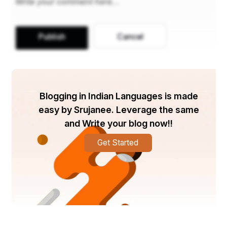
ମହାପ୍ରଭୁଙ୍କର ସ୍ବପ୍ନ-ଆଳାପ ।
Publish
Cancel
ଉତ୍ତର କୁହୁକ : ବାଇଗଣ ବାରି 
🌿🍂🌿🍂🌿🍂🌿🍂🌿🍂
Blogging in Indian Languages is made
easy by Srujanee. Leverage the same
 🌹 ରାଜା ଉବାଚ 🌹
and Write your blog now!!
Get Started
ଭିତର ଗାୟେଣୀ ଅବା ବାହାର ଗାୟେଣୀ
ଶ୍ରୀବତ୍ସ ଏ' ଖଣ୍ଡଶାଳ ପ୍ରାସାଦେ ଆପଣା 
ତୁମ୍ଭେ ଯଦି ପସନ୍ଦ କଲନି
ହେ ମୋ'ର ପରମ ପ୍ରଭୁ , ମୋତେ କହିଲନି ?