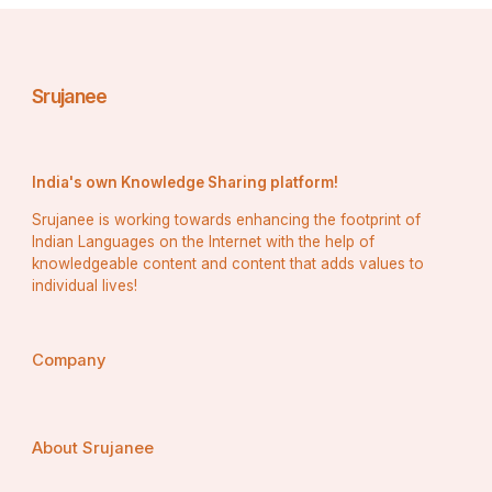
ମାଳିନୀ ଅଳସ ତୀରେ ମାଧବୀର ମହକିତ କୁଞ୍ଜେ
Srujanee
ଟିକେନାକୁ ପଣା ଲାଗି ନିଦାଘର ସଞ୍ଜେ
India's own Knowledge Sharing platform!
ଅଥବା ଚନ୍ଦନ ଗନ୍ଧ ଆକୁଳ ମଧ୍ଯାହ୍ନେ
Srujanee is working towards enhancing the footprint of
ଯେ ଗିରି ତୋ' ପ୍ରେମେ ନାରୀ ସେ' ବନ୍ତର କାନ୍ତ ଉପବନେ
Indian Languages on the Internet with the help of
knowledgeable content and content that adds values to
individual lives!
ନତୁବା ଏ' ମହୋଦଧି ସୁବର୍ଣ୍ଣ ବେଳାରେ
Company
ଚନ୍ଦନପୁରେ ବା ତୁମ୍ଭ ସ୍ନାହାନ ତଡ଼ାଗେ
ଅତ୍ୟନ୍ତ ସରାଗେ
About Srujanee
ଅଥବା ଏ' ନଭଶ୍ଚୁମ୍ବୀ ପ୍ରାସାଦର ଶୀର୍ଷ ଚନ୍ଦ୍ରଶାଳେ