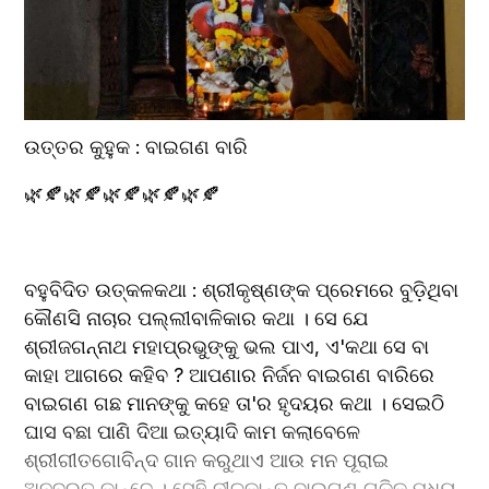
ଉତ୍ତର କୁହୁକ : ବାଇଗଣ ବାରି 
🌿🍂🌿🍂🌿🍂🌿🍂🌿🍂
ବହୁବିଦିତ ଉତ୍କଳକଥା : ଶ୍ରୀକୃଷ୍ଣଙ୍କ ପ୍ରେମରେ ବୁଡ଼ିଥିବା 
କୌଣସି ନାଚାର ପଲ୍ଲୀବାଳିକାର କଥା । ସେ ଯେ 
ଶ୍ରୀଜଗନ୍ନାଥ ମହାପ୍ରଭୁଙ୍କୁ ଭଲ ପାଏ, ଏ'କଥା ସେ ବା 
କାହା ଆଗରେ କହିବ ? ଆପଣାର ନିର୍ଜନ ବାଇଗଣ ବାରିରେ 
ବାଇଗଣ ଗଛ ମାନଙ୍କୁ କହେ ତା'ର ହୃଦୟର କଥା । ସେଇଠି 
ଘାସ ବଛା ପାଣି ଦିଆ ଇତ୍ୟାଦି କାମ କଲାବେଳେ 
ଶ୍ରୀଗୀତଗୋବିନ୍ଦ ଗାନ କରୁଥାଏ ଆଉ ମନ ପୂରାଇ 
ଅନବରତ କାନ୍ଦେ । ସେହି ନୀଳକାନ୍ତ ବାଇଗଣ ଗୁଡ଼ିକ ମଧ୍ୟ 