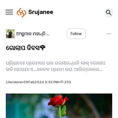
Srujanee
ଅଂଶୁମାନ ମହାନ୍ତି…
Follow
ଗୋଲାପ ଦିବସ🌹
ପ୍ରିୟତମା ପ୍ରେମରେ ଧଳା ରଜନୀଗନ୍ଧାବି ଲାଲ୍ ଗୋଲାପ
ଭଳି ହୋଇଯାଏ....କେବଳ ପ୍ରେମ ଭରା ଆଲିଙ୍ଗନରେ...
Literature
•
09
Feb
2024 5:35 PM
•
253