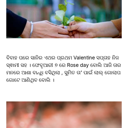
ବିବାହ ପରେ ସାନିର ଏଥର ପ୍ରଥମ Valentine ସପ୍ତାହ ନିଜ 
ସ୍ଵାମୀ ସହ । ଫେବୃଆରୀ ୭ ରେ Rose day ବୋଲି ଆଜି ତାର 
ମନରେ ଆଶା ବାନ୍ଧି ବସିଥିଲା , ସୁମିତ ତା' ପାଇଁ ଲାଲ୍ ଗୋଲାପ 
ଗୋଟେ ଆଣିଥିବ ବୋଲି ।