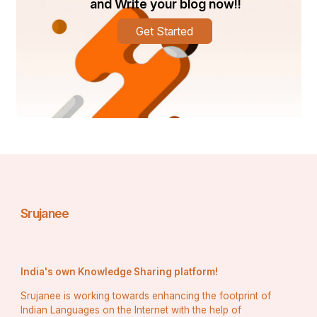
and Write your blog now!!
Get Started
ସାନିର ମୁହଁରେ ଏକ ଅଜଣା ହସ ଖେଳିଗଲା ଓ ସେ କହିଲା ," 
ଆଜି ମୋ ପାଇଁ ଲାଲ୍ ଗୋଲାପ ଆଣିଥାଆନ୍ତ ,ରଜନୀଗନ୍ଧା ତ 
ଧଳାଫୁଲଟେ ।"
Srujanee
ଉତ୍ତରରେ ସୁମିତ କହିଲା ,"ଲାଲ୍ ତ ଅଛି ,ତୁମ ମଥାର ସିନ୍ଦୂର 
।ଆଉ ମୋ ପ୍ରିୟତମା ପ୍ରେମରେ ଏହି ରଜନୀଗନ୍ଧା ବି 
ରଙ୍ଗୀନ୍ ହୋଇଯିବ,କେବଳ ଟିକେ ପ୍ରେମଭରା ଆଲିଙ୍ଗନରେ 
India's own Knowledge Sharing platform!
।"
Srujanee is working towards enhancing the footprint of
ସାନି ମଧ୍ୟ ଆନନ୍ଦରେ ସୁମିତକୁ ଆଲିଙ୍ଗନ କରୁଥିଲା ଓ ସାନି 
Indian Languages on the Internet with the help of