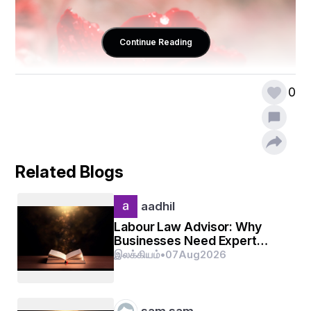
Continue Reading
0
Related Blogs
aadhil
Labour Law Advisor: Why
Businesses Need Expert
Labour Compliance Support
இலக்கியம்
•
07
Aug
2026
sam sam