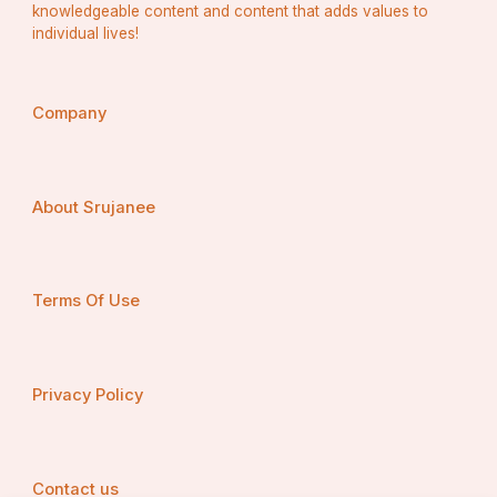
knowledgeable content and content that adds values to
ମଥାର ସିନ୍ଦୂର ସୁମିତର ଗାଲରେ ପ୍ରେମର ଛବି ଆଙ୍କୁଥିଲା। 
individual lives!
ଏହି ସମୟରେ ରଜନୀଗନ୍ଧା ନିଜର ମହକରେ ଉଭୟଙ୍କୁ 
ମତୁଆଲା କରୁଥିଲା ।
Company
About Srujanee
Terms Of Use
Privacy Policy
Contact us