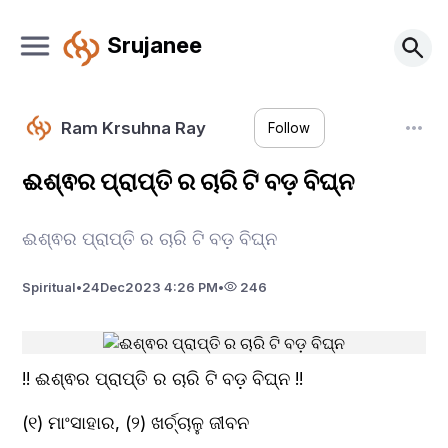
Srujanee
Ram Krsuhna Ray
Follow
ଈଶ୍ଵର ପ୍ରାପ୍ତି ର ଚାରି ଟି ବଡ଼ ବିଘ୍ନ
ଈଶ୍ଵର ପ୍ରାପ୍ତି ର ଚାରି ଟି ବଡ଼ ବିଘ୍ନ
Spiritual
•
24
Dec
2023 4:26 PM
•
246
!! ଈଶ୍ଵର ପ୍ରାପ୍ତି ର ଚାରି ଟି ବଡ଼ ବିଘ୍ନ !!
(୧) ମାଂସାହାର, (୨) ଖର୍ଚ୍ଚାଳୁ ଜୀବନ