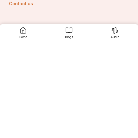
Contact us
Srujanee
Home
Blogs
Audio
Discover
For Readers
For Writers
Editor