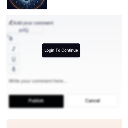
ବିଶ୍ବାସ କରିବା ପାଇଁ ଶାସ୍ତ୍ର ବଚନ ଏବଂ ଆପ୍ତବାକ୍ୟ ରେ 
ଶ୍ରଦ୍ଧା କରିବାକୁ ପଡ଼ିଥାଏ । ବିଶ୍ବାସ କରିବା ବିନା ପ୍ରାପ୍ତି 
ର ସାଧନ ହୋଇ ନଥାଏ ଏବଂ ସାଧନ ବିନା ପ୍ରାପ୍ତି ହୁଏନାହିଁ । 
Add your comment
ଅତିଏବ ଶାସ୍ତ୍ର, ସନ୍ଥ ଏବଂ ଆତ୍ମା ଉପରେ ବିଶ୍ଵାସ ରଖ 
தமிழ்
। 
Login To Continue
🚩🙏ନମୋ ନାରାୟଣ 🙏🚩
Publish
Cancel