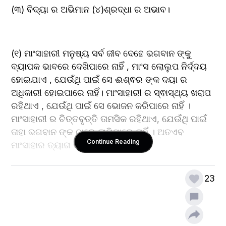
(୩) ବିଦ୍ୟା ର ଅଭିମାନ (୪)ଶ୍ରଦ୍ଧା ର ଅଭାବ।
(୧) ମାଂସାହାରୀ ମନୁଷ୍ୟ ସର୍ବ ଜୀବ ଦେହେ ଭଗବାନ ଙ୍କୁ 
ବ୍ୟାପକ ଭାବରେ ଦେଖିପାରେ ନାହିଁ , ମାଂସ ଲୋଲୁପ ନିର୍ଦ୍ଦୟ 
ହୋଇଯାଏ , ଯେଉଁଥି ପାଇଁ ସେ ଈଶ୍ଵର ଙ୍କ ଦୟା ର 
ଅଧିକାରୀ ହୋଇପାରେ ନାହିଁ। ମାଂସାହାରୀ ର ସ୍ଵାସ୍ଥ୍ୟ ଖରାପ 
ରହିଥାଏ , ଯେଉଁଥି ପାଇଁ ସେ ଭୋଜନ କରିପାରେ ନାହିଁ । 
ମାଂସାହାରୀ ର ଚିତ୍ତବୃତ୍ତି ତାମସିକ ରହିଥାଏ, ଯେଉଁଥି ପାଇଁ 
ତାହା ଭଗବାନ ଙ୍କ ଠାରେ ଲାଗିପାରେ ନାହିଁ । ଅତଏବ 
Continue Reading
ମାଂସାହାର ତ୍ୟାଗ କରିବା ଉଚିତ୍ । 
23
(୨) ଖର୍ଚ୍ଚାଳୁ ତଥା ବିଳାସପୂର୍ଣ୍ଣ ଜୀବନ ପାପ ର ଘର ଅଟେ । 
ଯିଏ ଅଧିକ ଖର୍ଚ୍ଚ କରେ ଏବଂ ସଉକ ପାଇଁ ନାନା ପ୍ରକାର 
ବସ୍ତୁ ର ଯୋଗାଡ଼ ରେ ଲାଗିରହେ , ତାକୁ ଦିନ ରାତି ଧନ ର 