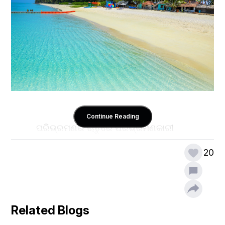
Continue Reading
          ପରିଭ୍ରମଣର ଋତୁରେ ପରିଭ୍ରମଣକାରୀ 
ଖୋଜିବୁଲନ୍ତି ନୂତନ ଗନ୍ତବ୍ୟସ୍ଥଳ | ପରିଭ୍ରମଣକାରୀ 
20
କାହିଁକି ଏ ଋତୁ ଆସିଲେ ସଭିଙ୍କ ମନରେ ଦେଖାଯାଏ ଏକ 
ଉତ୍ସାହ | ପ୍ରକୃତିପ୍ରେମୀ ପ୍ରକୃତିର ସୌନ୍ଦର୍ଯ୍ୟରେ ମଗ୍ନ 
ହୋଇଯାଆନ୍ତି | ଏ ଶୀତଋତୁକୁ ଛାଡିଦେଲେ ଅନ୍ୟ ସମୟ 
ଏତେ ଅନୁକୂଳ ନଥାଏ ପରିଭ୍ରମଣ ପାଇଁ | ତଥାପି କିଛି ସ୍ଥାନ 
ଅଛି ଯାହା ବର୍ଷର ପ୍ରତ୍ୟେକ ସମୟରେ ପରିଭ୍ରମଣ ପାଇଁ 
Related Blogs
ଉଚିତ ସ୍ଥାନ ଭାବେ ପରିଚୟ ସୃଷ୍ଟି କରିଛି | ଦୁଇଟି 