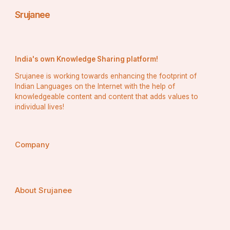
ଅବସ୍ଥିତ |
Srujanee
ଲାକ୍ଷାଦୀପର କଥିତ ପ୍ରାଥମିକ ଭାଷାଗୁଡ଼ିକ ହେଉଛି 
ମାଲାୟାଲମ୍ ଏବଂ ଜେସେରୀ | ପର୍ଯ୍ୟଟନ କ୍ଷେତ୍ରରେ 
ଇଂରାଜୀ ଏବଂ ହିନ୍ଦୀ ମଧ୍ୟ ବ୍ୟବହୃତ ହୁଏ | 
India's own Knowledge Sharing platform!
Srujanee is working towards enhancing the footprint of
Indian Languages on the Internet with the help of
knowledgeable content and content that adds values to
ମାଲଦ୍ୱୀପର ସରକାରୀ ଭାଷା ଧିଭେହି କିନ୍ତୁ ଇଂରାଜୀ ବହୁଳ 
individual lives!
ଭାବରେ ବ୍ୟବହାର କରାଯାଏ ; ବିଶେଷକରି ପର୍ଯ୍ୟଟନ 
କେନ୍ଦ୍ରରେ |
Company
ଲକ୍ଷ୍ମୀଦ୍ୱୀପର ସ୍ଥାନୀୟ ରୋଷେଇରେ ସାମୁଦ୍ରିକ ଖାଦ୍ୟ, 
ନଡ଼ିଆ ଭିତ୍ତିକ ଖାଦ୍ୟ ଏବଂ ପାରମ୍ପାରିକ ଦକ୍ଷିଣ ଭାରତୀୟ 
ଖାଦ୍ୟ |
About Srujanee
ମାଳଦ୍ବୀପରେ ଅଧିକାଂଶ ସାମୁଦ୍ରିକ ଖାଦ୍ୟ, ଭାରତୀୟ, 
ଶ୍ରୀଲଙ୍କାର ସ୍ଥାନୀୟ ଖାଦ୍ୟ ଏବଂ ଆରବୀୟ ଖାଦ୍ୟକୁ 
ବ୍ୟବହାର କରାଯାଏ | ଅନ୍ତର୍ଜାତୀୟ ଖାଦ୍ୟକୁ ମଧ୍ୟ 