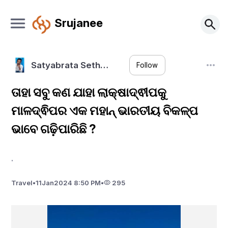
Srujanee
Satyabrata Seth…
Follow
ତାହା ସବୁ କଣ ଯାହା ଲାକ୍ଷାଦ୍ଵୀପକୁ
ମାଳଦ୍ଵିପର ଏକ ମହାନ୍ ଭାରତୀୟ ବିକଳ୍ପ
ଭାବେ ଗଢ଼ିପାରିଛି ?
.
Travel
•
11
Jan
2024 8:50 PM
•
295