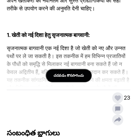
अपने खेतीकरों को नवीनतम और सुस्त प्रौद्योगिकियों का सही 
तरीके से उपयोग करने की अनुमति देनी चाहिए।
1. खेती को नई दिशा हेतु सृजनात्मक बागवानी:
सृजनात्मक बागवानी एक नई दिशा है जो खेती को नए और उन्नत 
पथों पर ले जा सकती है। इस तकनीक में हम विभिन्न प्रजातियों 
के पौधों को समृद्धि से मिलाकर नई बागवानी बना सकते हैं जो न 
केवल अद्वितीय हैं, बल्कि उच्च मूल्यवर्धन भी प्रदान कर सकते हैं। 
చదవడం కొనసాగించు
यह तकनीक सांगठनिक रूप से पौधों को मिलाने की क्षमता बढ़ाती है 
और विभिन्न ऊर्जा स्रोतों का सही से उपयोग करके पौधों की 
गुणवत्ता में सुधार कर सकती है। इससे हम न केवल खाद्य सुरक्षा में 
23
सुधार कर सकते हैं, बल्कि बागवानी क्षेत्र में नई रूपरेखा भी बना 
सकते हैं।
సంబంధిత బ్లాగులు