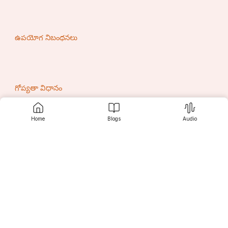
ఉపయోగ నిబంధనలు
గోప్యతా విధానం
Home
Blogs
Audio
మమ్మల్ని సంప్రదించండి
సృజనీ