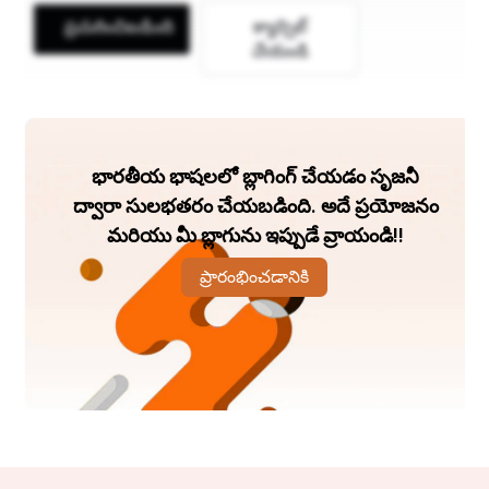
ప్రచురించిబడింది
క్యాన్సిల్
समापन:
చేయండి
इस ब्लॉग पोस्ट के माध्यम से हमने देखा कि 2024 में खेती को नई 
दिशा देने के लिए कई आदर्श सुझाव हैं जो हमारे कृषि सेक्टर को 
सुधारने में मदद कर सकते हैं। सृजनात्मक बागवानी, उन्नत बीज 
భారతీయ భాషలలో బ్లాగింగ్ చేయడం సృజనీ
तकनीक, विज्ञानिक खेती प्रणाली, अनुकूलित पानी प्रबंधन, और 
ద్వారా సులభతరం చేయబడింది. అదే ప్రయోజనం
किसानों को तकनीकी शिक्षा - ये सभी क्षेत्र हैं जहां हमें नए और 
మరియు మీ బ్లాగును ఇప్పుడే వ్రాయండి!!
उन्नत उपायों को अपनाने का मौका है।एक सुरक्षित, स्थायी, और 
अनुकूलित खेती प्रणाली से हम न केवल खाद्य सुरक्षा को सुनिश्चित 
ప్రారంభించడానికి
कर सकते हैं, बल्कि किसानों को भी नए और उन्नत तकनीकों के 
साथ जोड़कर उनकी आर्थिक स्थिति को सुधार सकते हैं। इस 
प्रयास में, सरकार, खेती विशेषज्ञ, और किसान समूहों के सहयोग 
से हम एक हरित और समृद्धि भरा भविष्य तय कर सकते हैं। यह नए 
दौर की शुरुआत है, जिसमें हम समृद्धि की दिशा में कदम बढ़ा सकते 
हैं और खेती को नई ऊंचाइयों तक पहुंचा सकते हैं।