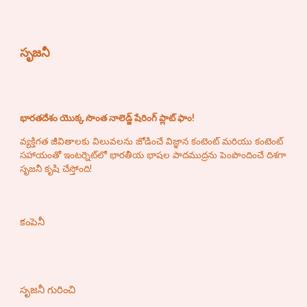
సృజనీ
భారతదేశం యొక్క సొంత నాలెడ్జ్ షేరింగ్ ప్లాట్ ఫాం!
వ్యక్తిగత జీవితాలకు విలువలను జోడించే విజ్ఞాన కంటెంట్ మరియు కంటెంట్
సహాయంతో ఇంటర్నెట్‌లో భారతీయ భాషల పాదముద్రను పెంపొందించే దిశగా
సృజనీ కృషి చేస్తోంది!
కంపెనీ
సృజనీ గురించి