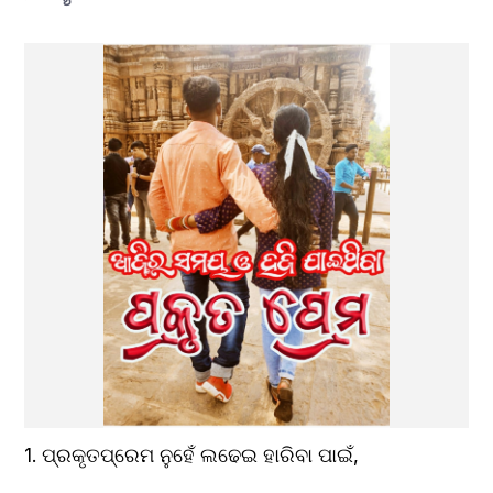
1. ପ୍ରକୃତପ୍ରେମ ନୁହେଁ ଲଢେଇ ହାରିବା ପାଇଁ,