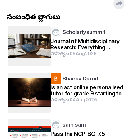
సంబంధిత బ్లాగులు
Scholarlysummit
Journal of Multidisciplinary
Research: Everything
Researchers Need to Know
సాహిత్యం
•
05
Aug
2026
Bhairav Darud
Is an act online personalised
tutor for grade 9 starting too
2.ଆଜିର ସମୟରେ ବୋହୂ ଚାକିରୀ କରୁଛି,
early?
సాహిత్యం
•
04
Aug
2026
ଶାଶୂ ସକାଳୁ ପହଁରୁ ଉଠି ବାସନ ମାଜୁଛି,
ଏ ସମୟରେ ଏ ସବୁ କଣ ଚାଲୁଛି,
sam sam
Pass the NCP-BC-7.5
ସମୟ ଗଡୁଛି,