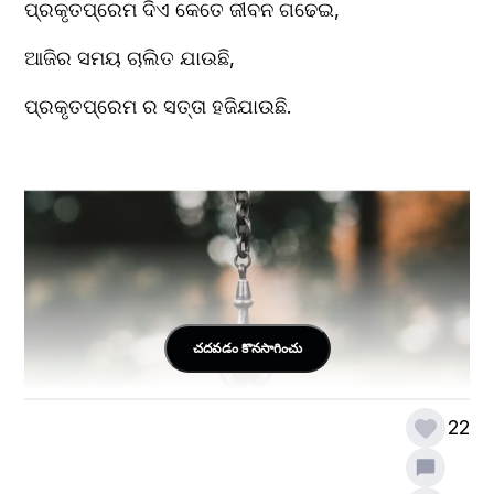
ପ୍ରକୃତପ୍ରେମ ଦିଏ କେତେ ଜୀବନ ଗଢେଇ,
ଆଜିର ସମୟ ଚାଲିତ ଯାଉଛି,
ପ୍ରକୃତପ୍ରେମ ର ସତ୍ତା ହଜିଯାଉଛି.
చదవడం కొనసాగించు
22