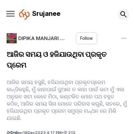
Srujanee
DIPIKA MANJARI …
Follow
ଆଜିର ସମୟ ଓ ହଜିଯାଉଥିବା ପ୍ରକୃତ
ପ୍ରେମ
ଆଜିର ସମୟ ହସୁଛି, ହଜିଯାଉଥିବା ପ୍ରକୃତପ୍ରେମ
କାନ୍ଦିକହୁଛି, ମୁଁ କାହାପାଇଁ ଜୁଆର ତ କାହା ପାଇଁ ଭଟା ମୁଁ ଏକା
ଅନୁଭବ ଖଟା କେବେ ମିଠା, କଣ୍ଟକିତ ମୋର ପଥ ବହୁତ
କଠିନ, ଆଜିର ସମୟ ସିନା ମୋତେ ପରିହାସ କରୁଛି, ସତରେ, ମୁଁ
ହଜିଯାଉଥିବା ପ୍ରକୃତ ପ୍ରେମ ସମୁଦ୍ର ମନ୍ଥନ ରେ ମିଶି
ଯାଇଛି.
సాహిత్యం
•
18
Dec
2023 4:17 PM
•
213