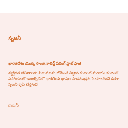
సృజనీ
భారతదేశం యొక్క సొంత నాలెడ్జ్ షేరింగ్ ప్లాట్ ఫాం!
వ్యక్తిగత జీవితాలకు విలువలను జోడించే విజ్ఞాన కంటెంట్ మరియు కంటెంట్
సహాయంతో ఇంటర్నెట్‌లో భారతీయ భాషల పాదముద్రను పెంపొందించే దిశగా
సృజనీ కృషి చేస్తోంది!
కంపెనీ
4.ଝିଅ ଏଠି କଲେଜ ଯାଉଛି, ବହି ବଦଳରେ ହାତରେ ଲମ୍ବା 