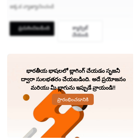
ప్రచురించిబడింది
క్యాన్సిల్
చేయండి
భారతీయ భాషలలో బ్లాగింగ్ చేయడం సృజనీ
ద్వారా సులభతరం చేయబడింది. అదే ప్రయోజనం
మరియు మీ బ్లాగును ఇప్పుడే వ్రాయండి!!
ప్రారంభించడానికి