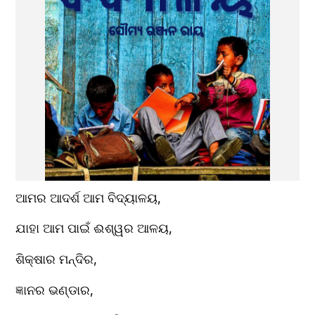
ଆମର ଆଦର୍ଶ ଆମ ବିଦ୍ୟାଳୟ,
ଯାହା ଆମ ପାଇଁ ଈଶ୍ୱର ଆଳୟ,
ଶିକ୍ଷାର ମନ୍ଦିର,
ଜ୍ଞାନର ଭଣ୍ଡାର,