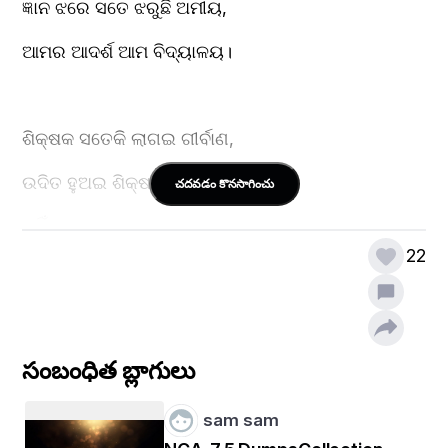
ଜ୍ଞାନ ଝରେ ସତେ ଝରୁଛି ଅମୀୟ,
ଆମର ଆଦର୍ଶ ଆମ ବିଦ୍ୟାଳୟ।
ଶିକ୍ଷକ ସତେକି ଲାଗଇ ଗୀର୍ବାଣ,
ଉଦିତ ହୁଅଇ ଶିକ୍ଷାର ଅରୁଣ,
చదవడం కొనసాగించు
ନାହିଁ ଭେଦଭାବ,
22
ନା ଘୃଣା ସ୍ବଭାବ,
ଜ୍ଞାନରେ ଯେଉଁଠି ଭରେ ଖାଦ୍ୟାଶୟ,
ଆମର ଆଦର୍ଶ ଆମ ବିଦ୍ୟାଳୟ।
సంబంధిత బ్లాగులు
sam sam
ବିଦ୍ୟାଳୟ କରେ ଉଜ୍ଜ୍ୱଳ ଜୀବନ,