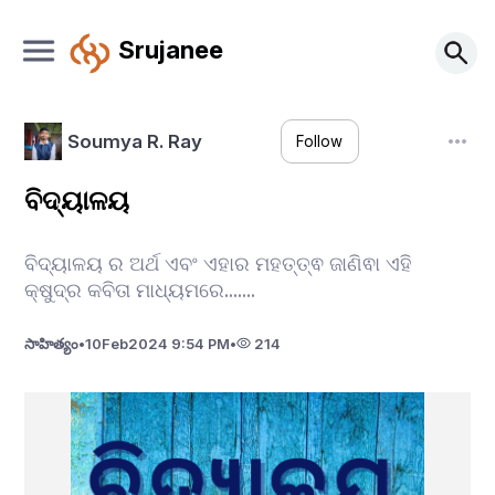
Srujanee
Soumya R. Ray
Follow
ବିଦ୍ୟାଳୟ
ବିଦ୍ୟାଳୟ ର ଅର୍ଥ ଏବଂ ଏହାର ମହତ୍ତ୍ଵ ଜାଣିଵା ଏହି
କ୍ଷୁଦ୍ର କବିତା ମାଧ୍ୟମରେ.......
సాహిత్యం
•
10
Feb
2024 9:54 PM
•
214