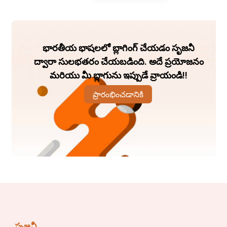
ସୌମ୍ୟ ରଞ୍ଜନ ରାୟ।
ଭୂୟାଁଉଆସ, ଗୁଆମାଳ, ଭଦ୍ରକ।
భారతీయ భాషలలో బ్లాగింగ్ చేయడం సృజనీ
ଫୋନ୍ ନଂ -୯୩୩୭୬୧୪୩୬୩
ద్వారా సులభతరం చేయబడింది. అదే ప్రయోజనం
మరియు మీ బ్లాగును ఇప్పుడే వ్రాయండి!!
ప్రారంభించడానికి
సృజనీ