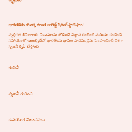
భారతదేశం యొక్క సొంత నాలెడ్జ్ షేరింగ్ ప్లాట్ ఫాం!
వ్యక్తిగత జీవితాలకు విలువలను జోడించే విజ్ఞాన కంటెంట్ మరియు కంటెంట్
సహాయంతో ఇంటర్నెట్‌లో భారతీయ భాషల పాదముద్రను పెంపొందించే దిశగా
సృజనీ కృషి చేస్తోంది!
కంపెనీ
సృజనీ గురించి
ఉపయోగ నిబంధనలు