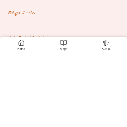
గోప్యతా విధానం
మమ్మల్ని సంప్రదించండి
Home
Blogs
Audio
సృజనీ
కనుగొనండి
పాఠకుల కోసం