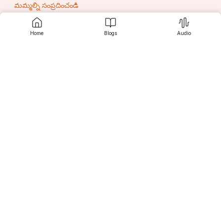
మమ్మల్ని సంప్రదించండి
Home
Blogs
Audio
సృజనీ
కనుగొనండి
పాఠకుల కోసం
రచయితల కోసం