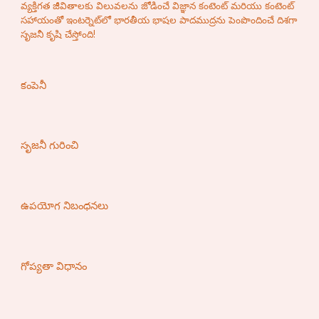
వ్యక్తిగత జీవితాలకు విలువలను జోడించే విజ్ఞాన కంటెంట్ మరియు కంటెంట్
సహాయంతో ఇంటర్నెట్‌లో భారతీయ భాషల పాదముద్రను పెంపొందించే దిశగా
సృజనీ కృషి చేస్తోంది!
కంపెనీ
సృజనీ గురించి
ఉపయోగ నిబంధనలు
గోప్యతా విధానం