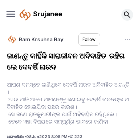
Srujanee
Ram Krsuhna Ray
Follow
ଜାଣନ୍ତୁ କାହିଁକି ସାରାଜୀବନ ଅବିବାହିତ ରହିଗ
ଲେ ଦେବର୍ଷି ନାରଦ
ଆପଣ ସମସ୍ତେ ଜାଣିଥିବେ ଦେବର୍ଷି ନାରଦ ଅବିବାହିତ ଅଟନ୍ତି
।
ଆଉ ଆଜି ଆମେ ଆପଣଙ୍କୁ ଜଣାଇବୁ ଦେବର୍ଷି ନାରଦଙ୍କ ଅ
ବିବାହିତ ହୋଇଯିବା ପଛର କାରଣ।
ସେ ଜଣେ ରାଜକୁମାରୀଙ୍କ ପାଇଁ ଅବିବାହିତ ରହିଥିଲେ।
ତେବେ ଏହା ବିଷୟରେ ସମ୍ପୂର୍ଣ୍ଣ ଭାବରେ ଜାଣିବା।
ఆధ్యాత్మికం
•
08
Jun
2023 8:05 PM
•
223