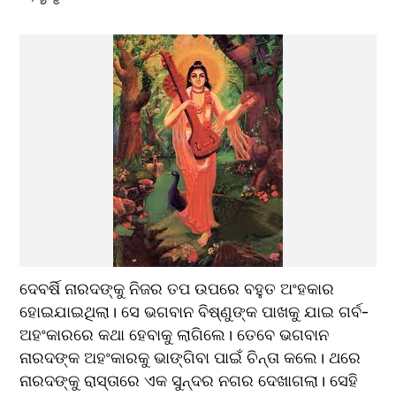
ଦେବର୍ଷି ନାରଦଙ୍କୁ ନିଜର ତପ ଉପରେ ବହୁତ ଅଂହକାର 
ହୋଇଯାଇଥିଲା। ସେ ଭଗବାନ ବିଷ୍ଣୁଙ୍କ ପାଖକୁ ଯାଇ ଗର୍ବ-
ଅହଂକାରରେ କଥା ହେବାକୁ ଲାଗିଲେ। ତେବେ ଭଗବାନ 
ନାରଦଙ୍କ ଅହଂକାରକୁ ଭାଙ୍ଗିବା ପାଇଁ ଚିନ୍ତା କଲେ। ଥରେ 
ନାରଦଙ୍କୁ ରାସ୍ତାରେ ଏକ ସୁନ୍ଦର ନଗର ଦେଖାଗଲା। ସେହି 