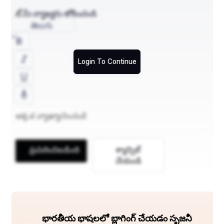
మీ వ్యాఖ్యను జోడించండి
తెలుగు
Login To Continue
ప్రచురించిబడింది
క్యాన్సిల్
చేయండి
భారతీయ భాషలలో బ్లాగింగ్ చేయడం సృజనీ