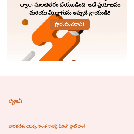
ద్వారా సులభతరం చేయబడింది. అదే ప్రయోజనం
మరియు మీ బ్లాగును ఇప్పుడే వ్రాయండి!!
ప్రారంభించడానికి
సృజనీ
భారతదేశం యొక్క సొంత నాలెడ్జ్ షేరింగ్ ప్లాట్ ఫాం!