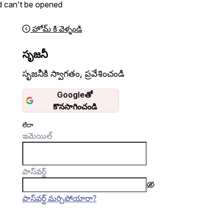
d can't be opened
హోమ్ కి వెళ్ళండి
సృజనీ
సృజనీకి స్వాగతం
,
ప్రవేశించండి
Googleతో
కొనసాగించండి
లేదా
ఇమెయిల్
పాస్‌వర్డ్
పాస్‌వర్డ్ మర్చిపోయారా?