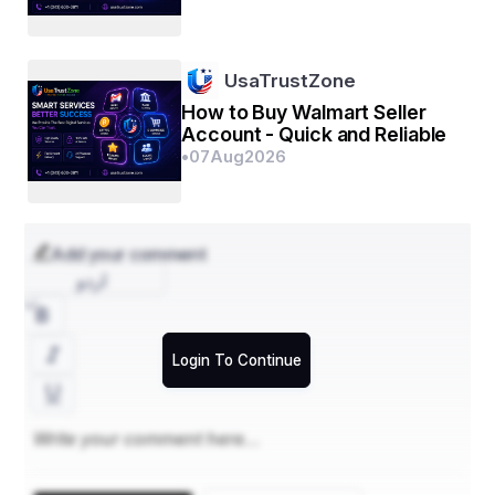
UsaTrustZone
How to Buy Walmart Seller
Account - Quick and Reliable
•
07
Aug
2026
Add your comment
اردو
Login To Continue