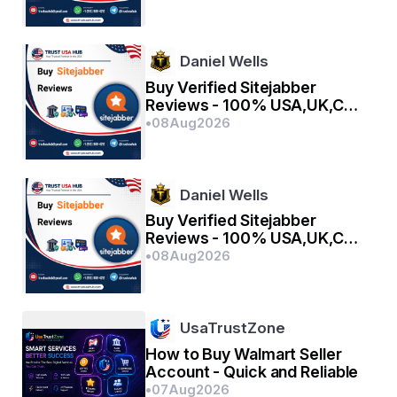
मर जाती है रक्षा करते - करते उनका नाम लिखा जाता है तिरंगे की पेटी 
पर।
सम्मान में सबके सीस झुकाता हूं मुझे गर्व है भारत की बेटी पर।
Daniel Wells
Buy Verified Sitejabber
Reviews - 100% USA,UK,CA
:- Shayar Nemsingh
Reviews
•
08
Aug
2026
Daniel Wells
Buy Verified Sitejabber
Reviews - 100% USA,UK,CA
Reviews
•
08
Aug
2026
UsaTrustZone
How to Buy Walmart Seller
Account - Quick and Reliable
•
07
Aug
2026