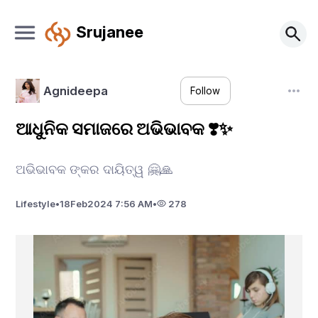
Srujanee
Agnideepa
Follow
ଆଧୁନିକ ସମାଜରେ ଅଭିଭାବକ ❣️✨
ଅଭିଭାବକ ଙ୍କର ଦାୟିତ୍ୱ 🤗🙏
Lifestyle
•
18
Feb
2024 7:56 AM
•
278