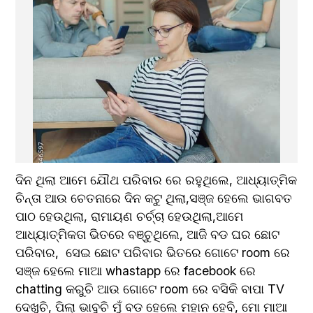
ଦିନ ଥିଲା ଆମେ ଯୌଥ ପରିବାର ରେ ରହୁଥିଲେ, ଆଧ୍ୟାତ୍ମିକ 
ଚିନ୍ତା ଆଉ ଚେତନାରେ ଦିନ କଟୁ ଥିଲା,ସଞ୍ଜ ହେଲେ ଭାଗବତ 
ପାଠ ହେଉଥିଲା, ରାମାୟଣ ଚର୍ଚ୍ଚା ହେଉଥିଲା,ଆମେ 
ଆଧ୍ୟାତ୍ମିକତା ଭିତରେ ବଞ୍ଚୁଥିଲେ, ଆଜି ବଡ ଘର ଛୋଟ 
ପରିବାର,  ସେଇ ଛୋଟ ପରିବାର ଭିତରେ ଗୋଟେ room ରେ 
ସଞ୍ଜ ହେଲେ ମାଆ whastapp ରେ facebook ରେ 
chatting କରୁଚି ଆଉ ଗୋଟେ room ରେ ବସିକି ବାପା TV 
ଦେଖୁଚି, ପିଲା ଭାବୁଚି ମୁଁ ବଡ ହେଲେ ମହାନ ହେବି, ମୋ ମାଆ 