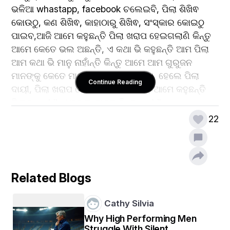
ଭଳିଆ whastapp, facebook ଚଲେଇବି, ପିଲା ଶିଖିଵ 
କୋଉଠୁ, କଣ ଶିଖିଵ, କାହାଠାରୁ ଶିଖିଵ, ସଂସ୍କାର କୋଇଠୁ 
ପାଇବ,ଆଜି ଆମେ କହୁଛନ୍ତି ପିଲା ଖରାପ ହେଇଗଲାଣି କିନ୍ତୁ 
ଆମେ କେତେ ଭଲ ଅଛନ୍ତି, ଏ କଥା ଭି କହୁଛନ୍ତି ଆମ ପିଲା 
ଆମ କଥା ଭି ମାନୁ ନାହାଁନ୍ତି କିନ୍ତୁ ଆମେ ଆମ ଗୁରୁଜନ 
ମାନଙ୍କୁ କେତେ ମାନୁଛନ୍ତି,mobile ଖରାପ  ହେଲେ ପିଲା 
Continue Reading
ଦାୟୀ, ପିଲା ଖରାପ ହେଲେ mobile ଦାୟୀ, ଆମେ କହୁଛନ୍ତି 
ପିଲାକୁ mobile ଧରେନା, ଆମେ କିନ୍ତୁ mobile 
ଛାଡିପାରୁନାହାନ୍ତି,  ଆଜିକାର ଏ ପରିସ୍ଥିତିରେ ଶିକ୍ଷା 
22
ବ୍ୟବସ୍ଥାକୁ ମଜବୁତ କରିବା ସହିତ ଆମ ଜୀବନରେ ସଂସ୍କାର 
କୁ ମଧ୍ୟ ମଜବୁତ କରିବାର ଆବଶ୍ୟକତା ରହିଚି , ସ୍କୁଲ clg 
ଦାୟିତ୍ୱରେ ଛାଡିଦେଲେ ପିଲାଟି ଶିକ୍ଷିତ ହେଇପାରିବ କିନ୍ତୁ 
ସଂସ୍କାର ପ୍ରଥମେ ଆମ ପରିବାରରୁ ମିଳିବ, ଭଲ ମଣିଷ ଟେ 
Related Blogs
ହେବା ପାଇଁ ଭଲ ରାସ୍ତା ଆମ ପରିବାର ହିଁ ମିଳିବ ! ମୋ 
ପୋଷ୍ଟ ଦେଖୁଥିବା ସବୁ ବାପା ମାଙ୍କୁ ଅନୁରୋଧ ପିଲାମାନଙ୍କୁ 
Cathy Silvia
ଶିକ୍ଷା ସହିତ ଉଚିତ ସଂସ୍କାର ଦିଅନ୍ତୁ 🙏 🙏 ..
Why High Performing Men
Struggle With Silent