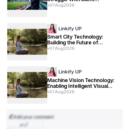
ଧନ୍ୟବାଦ 🤗🙏
Emotional Exhaustion
•
07
Aug
2026
Linkify UP
Smart City Technology:
Building the Future of
Intelligent Urban Living
•
07
Aug
2026
Linkify UP
Machine Vision Technology:
Enabling Intelligent Visual
Understanding for Modern
•
07
Aug
2026
Systems
Add your comment
اردو