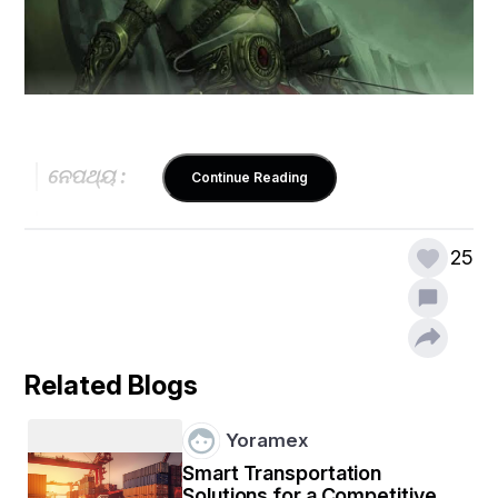
ନେପଥ୍ୟ :
Continue Reading
ଅଶ୍ଵତ୍ଥାମା ହତ – ନରେ ବା ଗୁଞ୍ଜରେ ଅଶ୍ଵତ୍ଥାମା ହତ -
25
(ଝଡ଼ ଭଳି ମଞ୍ଚ ଭିତରକୁ ପ୍ରବେଶ କଲେ ଅଶ୍ଵତ୍ଥାମା ।)
ଅଶ୍ଵତ୍ଥାମା : ଯୁଧିଷ୍ଠିରଙ୍କର ଏହି ଅର୍ଦ୍ଧସତ୍ୟ ବଦଳାଇ 
Related Blogs
ଦେଲା ମୋ ଜୀବନର ଗତିପଥକୁ । ଯୁଧିଷ୍ଠିର ଯେତେବେଳେ 
ମହାଭାରତ ରଣାଙ୍ଗନରେ କହିଲେ, “ନରେ ବା ଗୁଞ୍ଜରେ 
Yoramex
ଅଶ୍ଵତ୍ଥାମା ହତ”, ସେତେବେଳେ ମୋ ପିତାଶ୍ରୀ 
Smart Transportation
ଦ୍ରୋଣାଚାର୍ଯ୍ୟ ଯୁଦ୍ଧକ୍ଷେତ୍ରରେ ଛାଡ଼ିଦେଲେ ଅସ୍ତ୍ର । 
Solutions for a Competitive