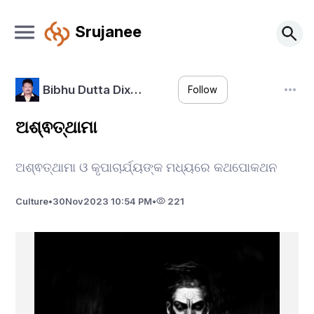
Srujanee
Bibhu Dutta Dix…
Follow
ଅଶ୍ଵତ୍ଥାମା
ଅଶ୍ଵତ୍ଥାମା ଓ କୃପାଚାର୍ଯ୍ୟଙ୍କ ମଧ୍ୟରେ କଥପୋକଥନ
Culture
•
30
Nov
2023 10:54 PM
•
221