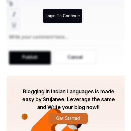
Login To Continue
Publish
Cancel
Blogging in Indian Languages is made
easy by Srujanee. Leverage the same
and Write your blog now!!
Get Started
କୃପାଚାର୍ଯ୍ୟ : କ୍ଷାନ୍ତ ହୁଅ, ଆଉ ଶାନ୍ତ ହୁଅ । ମୁଁ ତୁମର ଦୁଃଖ 
– କଷ୍ଟ ଓ ଶୋକକୁ ବୁଝିପାରୁଛି ଭାଗ୍ନେୟ – ପିତୃଶୋକରେ 