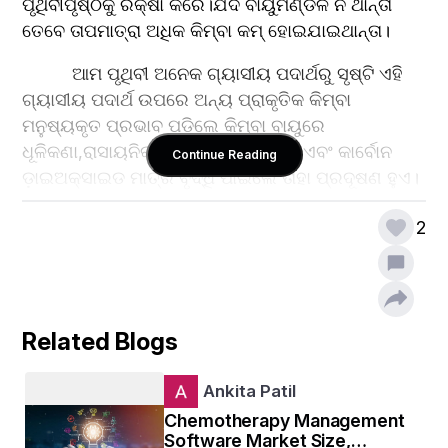
ପୃଥିବୀପୃଷ୍ଠକୁ ରକ୍ଷା କରେ।ଯଦି ବାୟୁମଣ୍ଡଳ ନ ଥାନ୍ତା 
ତେବେ ତାପମାତ୍ରା ଅଧିକ କିମ୍ବା କମ୍ ହୋଇଯାଇଥାନ୍ତା।
          ଆମ ପୃଥିବୀ ଅନେକ ଗ୍ୟାସୀୟ ପଦାର୍ଥରୁ ସୃଷ୍ଟି ଏହି 
ଗ୍ୟାସୀୟ ପଦାର୍ଥ ଉପରେ ଅନ୍ୟ ପ୍ରାକୃତିକ କିମ୍ବା 
ମନୁଷ୍ୟକୃତ ପ୍ରଭାବ ପଡିଲେ କିମ୍ବା ବାୟୁରେ 
ଧୂଳିକଣା,ରାସାୟନିକ ପଦାର୍ଥ,ଜୈବିକ ପଦାର୍ଥ ଏବଂ କାର୍ବୋନ 
Continue Reading
ଡ଼ାଇଅକ୍ସାଇଡ ମାତ୍ର ବୃଦ୍ଧି ପାଇଲେ ତାହା ପ୍ରଦୂଷଣ ହୁଏ।
ଏହି ପ୍ରଦୂଷଣକୁ ବାୟୁ ପ୍ରଦୂଷଣ କୁହାଯାଏ।
2
Related Blogs
Ankita Patil
Chemotherapy Management
Software Market Size,