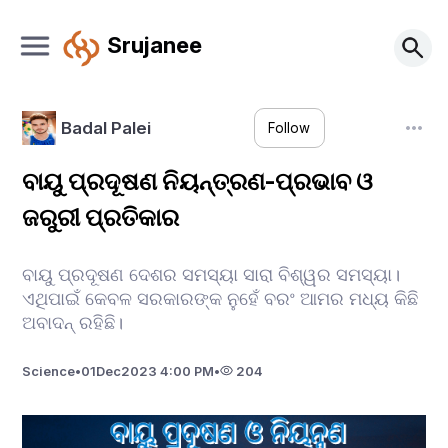
Srujanee
Badal Palei
Follow
ବାୟୁ ପ୍ରଦୂଷଣ ନିୟନ୍ତ୍ରଣ-ପ୍ରଭାବ ଓ
ଜରୁରୀ ପ୍ରତିକାର
ବାୟୁ ପ୍ରଦୂଷଣ ଦେଶର ସମସ୍ୟା ସାରା ବିଶ୍ୱର ସମସ୍ୟା।
ଏଥିପାଇଁ କେବଳ ସରକାରଙ୍କ ନୁହେଁ ବରଂ ଆମର ମଧ୍ୟ କିଛି
ଅବାଦନ୍ ରହିଛି।
Science
•
01
Dec
2023 4:00 PM
•
204