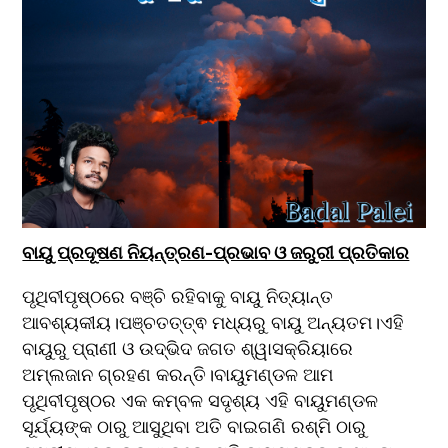
ବାୟୁ ପ୍ରଦୂଷଣ ନିୟନ୍ତ୍ରଣ-ପ୍ରଭାବ ଓ ଜରୁରୀ ପ୍ରତିକାର
ପୃଥିବୀପୃଷ୍ଠରେ ବଞ୍ଚି ରହିବାକୁ ବାୟୁ ନିତ୍ୟାନ୍ତ 
ଆବଶ୍ୟକୀୟ।ପଞ୍ଚତତ୍ତ୍ଵ ମଧ୍ୟରୁ ବାୟୁ ଅନ୍ୟତମ।ଏହି 
ବାୟୁରୁ ପ୍ରାଣୀ ଓ ଉଦ୍ଭିଦ ଜଗତ ଶ୍ୱାସକ୍ରିୟାରେ 
ଅମ୍ଲଜାନ ଗ୍ରହଣ କରନ୍ତି।ବାୟୁମଣ୍ଡଳ ଆମ 
ପୃଥିବୀପୃଷ୍ଠର ଏକ କମ୍ବଳ ସଦୃଶ୍ୟ ଏହି ବାୟୁମଣ୍ଡଳ 
ସୂର୍ଯ୍ୟଙ୍କ ଠାରୁ ଆସୁଥିବା ଅତି ବାଇଗଣି ରଶ୍ମି ଠାରୁ 