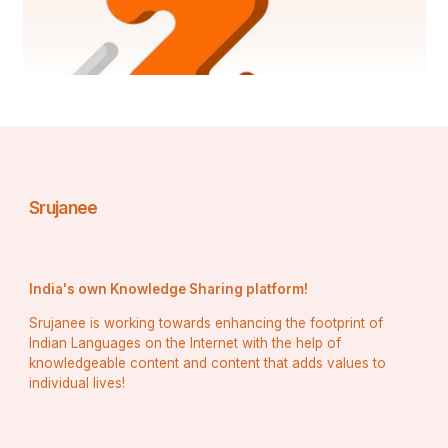
ଦେଖାଯାଆନ୍ତି ନାହିଁ ସେହି ଭୂତାଣୁ ଓ ଜୀବାଣୁ ବାୟୁ ମାଧ୍ୟମରେ 
ଆସି ମଣିଷ ଶରୀରରେ ରହି ରୋଗ ସୃଷ୍ଟି କରନ୍ତି।ଏହା 
ମଧ୍ୟ୍ୟ ଏକ ବାୟୁ ପ୍ରଦୂଷଣର ଏକ କାରଣ।
୫.ପଶୁ ପାଳନରେ ପାଳିତ ପଶୁମାନଙ୍କ ଶରୀରରୁ ବାହାରୁଥିବା 
ଗ୍ୟାସ ବାୟୁରେ ମିଥେନ୍ ଗ୍ୟାସ ସୃଷ୍ଟି କରେ ଯାହା ବାୟୁ 
Srujanee
ପ୍ରଦୂଷଣ କରାଏ।
India's own Knowledge Sharing platform!
Srujanee is working towards enhancing the footprint of
Indian Languages on the Internet with the help of
knowledgeable content and content that adds values to
individual lives!