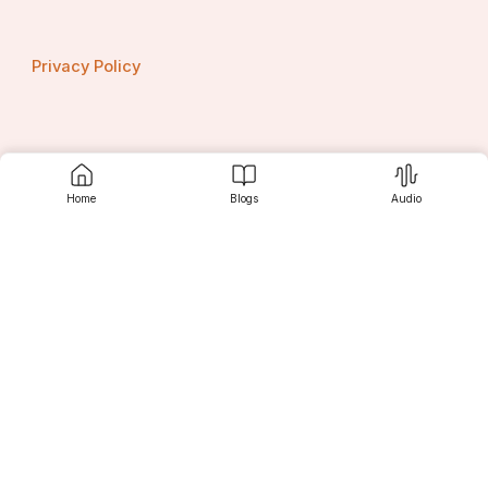
Privacy Policy
Contact us
Home
Blogs
Audio
Srujanee
Discover
For Readers