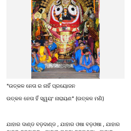
"ଉତ୍କଳ 
ନେତା
 ର 
ନାହିଁ
 ପ୍ରୟୋଜନ
ଉତ୍କଳ ନେତା ହିଁ 
ସ୍ୱୟଂ
 ନାରାୟଣ" (ଉତ୍କଳ ମଣି)
ଯାହାର
ଦାଣ୍ଡ ବଡ଼ଦାଣ୍ଡ 
, ଯାହାର ଓ
ଷା ବଡ଼ଓଷା 
, ଯାହାର 