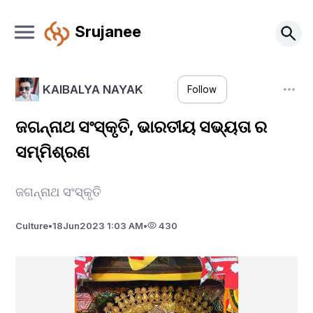
Srujanee
KAIBALYA NAYAK
Follow
ଜଗନ୍ନାଥ ସଂସ୍କୃତି, ଭାରତୀୟ ସଭ୍ୟତା ର
ସମ୍ମିଶ୍ରଣ
ଜଗନ୍ନାଥ ସଂସ୍କୃତି
Culture
•
18
Jun
2023 1:03 AM
•
430