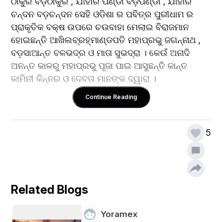
ଠାକୁର ବଡ଼ଠାକୁର 
, ଯାହାର 
ପଣ୍ଡା ବଡ଼ପଣ୍ଡା 
, ଯାହାର 
ଚନ୍ଦନ 
ବଡ଼ଚନ୍ଦନ 
ସେହି ଓଡିଶା 
ର 
ପବିତ୍ର ପୁରୀଧାମ 
ର 
ପ୍ରାକୃତିକ ବକ୍ଷ ଉପରେ ଚଉବାହା ମେଲାଇ ବିରାଜମାନ 
ହୋଇଛନ୍ତି 
ଆଖିଲବ୍ରହ୍ମାଣ୍ଡପତି 
ମହାପ୍ରଭୁ ଜଗନ୍ନାଥ 
, 
ବଡ଼ସାଆନ୍ତ 
ବଳଭଦ୍ର 
ଓ 
ମାତା ସୁଭଦ୍ରା 
। 
କେଉଁ ଅନାଦି 
ଅନନ୍ତ କାଳରୁ 
ମହାପ୍ରଭୁ 
ପୂଜା ପାଇ ଆସୁଛନ୍ତି କାନ୍ତ 
କାମିନୀ କିନ୍ନର 
ଓ 
ଦେବତା ମାନଙ୍କ ଦ୍ୱାରା 
।
Continue Reading
ମହାପ୍ରଭୁ ଜଗନ୍ନାଥ ଙ୍କ 
ପଦରଜ
 ରେ 
ପ୍ରତ୍ୟେକ
ଭକ୍ତ
5
ନିଜ
 ଅରାଧ୍ୟଙ୍କୁ 
ଖୋଜି
 ପାଇଥାଏ। 
ବୈଷ୍ଣବ
ମତାବଲମ୍ବୀ
ହୁଅନ୍ତୁ
 , 
ଶୈବ
 , 
ଶାକ୍ତ
 , 
ବୌଦ୍ଧ
 , 
ଜୈନ
 ମତାବଲମ୍ବୀ 
ହୁଅନ୍ତୁ ଜଗନ୍ନାଥ 
ସମସ୍ତଙ୍କୁ
ଚାରି
ବାହୁ
 ରେ 
ସମାହିତ
 କରି 
ରଖିଛନ୍ତି।
Related Blogs
Yoramex
ପ୍ରଚଳିତ ବିଶ୍ୱାସ ରେ ଆଦିମ ସଭ୍ୟତା କୁ ପ୍ରଥମ ମାନ୍ୟତା 