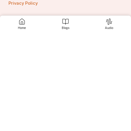
Privacy Policy
Home
Blogs
Audio
Contact us
Srujanee
Discover
For Readers