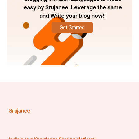
रास्ते में रुकावटें आएंगी, लोग रोकेंगे, असफलताएं मिलेंगी — लेकिन अगर 
आपके अंदर खुद पर भरोसा है, तो आप अपने लक्ष्य तक जरूर पहुंच सकते 
easy by Srujanee. Leverage the same
हैं।
and Write your blog now!!
Get Started
Srujanee