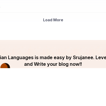
5
Load More
ndian Languages is made easy by Srujanee. Lev
and Write your blog now!!
Get Started