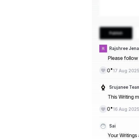
Publish
Rajshree Jena
Please follo
•
0
17 Aug 202
Srujanee Tea
This Writing 
•
0
16 Aug 202
Sai
Your Writings 