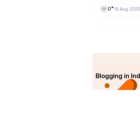
•
0
16 Aug 202
Blogging in I