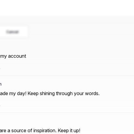
Cancel
w my account
5
m
made my day! Keep shining through your words.
5
are a source of inspiration. Keep it up!