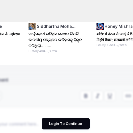
e
Siddhartha Moha…
Honey Mishra
िया डे' महोत्सव
ମାର୍କ୍ସବାଦୀ ଇତିହାସ ଲେଖନ କିପରି
बारिश में डंठल से उगाएं ये 5
ଭାରତୀୟ ସଭ୍ୟତାର ଇତିହାସକୁ ବିକୃତ
में होंगे तैयार; बालकनी लगे
କରିଥିଲା.........
Lifestyle
•
08
Aug
2026
History
•
08
Aug
2026
ment
Login To Continue