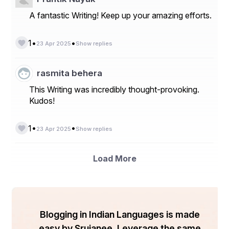
A fantastic Writing! Keep up your amazing efforts.
•
•
1
23 Apr 2025
Show replies
rasmita behera
This Writing was incredibly thought-provoking.
Kudos!
•
•
1
23 Apr 2025
Show replies
Load More
Blogging in Indian Languages is made
easy by Srujanee. Leverage the same