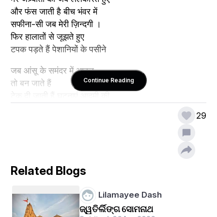
और फंस जाती है बीच भंवर में
सफीना-सी जब मेरी ज़िन्दगी ।
फिर हालातों से जूझते हुए
टपक पड़ते हैं पेशानियों के पसीने
जब आंसू के समंदर में आकर
Continue Reading
तो बन जाते हैं
टेक दी जाती हैं घुटनाएं आदमी की
जिस मोड़ पे आकर दहाड़ते मजबूरियों के रू-ब-रू,
29
आती है वहीं इक आवाज़ मेरे सीने से
मुझे कहते हुए
"मैं भी वही हूं तो फिर क्या हूं मैं!"
और उछाल देता हूं मैं पत्थर वहीं से उठाकर
Related Blogs
आसमान में जब
तो बन जाते हैं
Lilamayee Dash
-
ଜ୍ୱତିର୍ଲିଙ୍ଗ ସୋମନାଥ