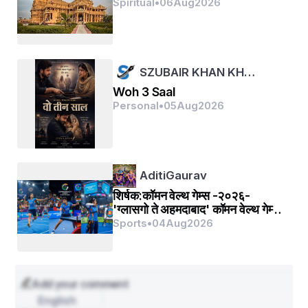
Spiritual
•
06
Aug
2026
SZUBAIR KHAN KH…
Woh 3 Saal
Personal
•
05
Aug
2026
AditiGaurav
शिर्षक:कॉमन वेल्थ गेम्स -२०२६-
'ग्लासगो ते अहमदाबाद' कॉमन वेल्थ गेम्स
ची रंजक कहाणी
Sports
•
04
Aug
2026
Add your comment
English