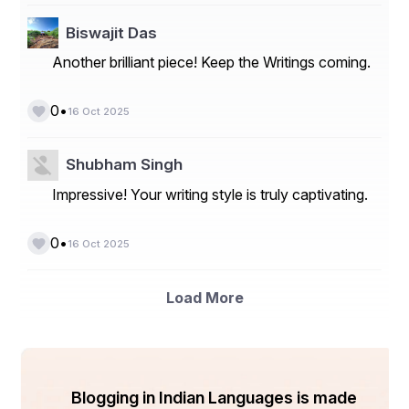
Biswajit Das
संस्कृति और आधुनिक जीवन
Another brilliant piece! Keep the Writings coming.
भाई दूज केवल व्यक्तिगत भावना का पर्व नहीं, यह भारतीय संस्कृति 
•
0
16 Oct 2025
में सामाजिक जुड़ाव का प्रतीक भी है। यह हमें याद दिलाता है कि 
जीवन में रिश्ते बनाए रखना उतना ही ज़रूरी है जितना कर्म करना। 
Shubham Singh
आज जब बच्चे मोबाइल और टीवी में व्यस्त हैं, और शहरों में परिवार 
Impressive! Your writing style is truly captivating.
अलग-अलग रह रहे हैं, भाई दूज उन “छोटे पुलों” का पर्व है जो हमें 
जोड़ते हैं। यह याद दिलाता है कि रिश्तों की रोशनी कभी बुझने नहीं 
•
0
देनी चाहिए।
16 Oct 2025
Load More
भाई दूज हमें तीन महत्वपूर्ण बातें सिखाता है —
1. स्नेह की स्थायित्व – भले दूरी कितनी भी बढ़ जाए, प्रेम और 
विश्वास हमेशा साथ रहता है।
Blogging in Indian Languages is made