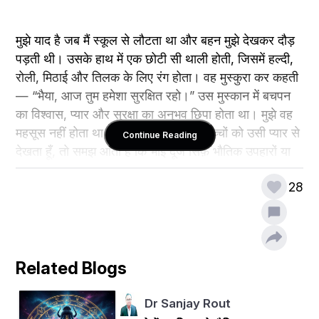
मुझे याद है जब मैं स्कूल से लौटता था और बहन मुझे देखकर दौड़ 
पड़ती थी। उसके हाथ में एक छोटी सी थाली होती, जिसमें हल्दी, 
रोली, मिठाई और तिलक के लिए रंग होता। वह मुस्कुरा कर कहती 
— “भैया, आज तुम हमेशा सुरक्षित रहो।” उस मुस्कान में बचपन 
का विश्वास, प्यार और सुरक्षा का अनुभव छिपा होता था। मुझे वह 
महसूस नहीं होता था, पर आज जब मैं अपने बच्चों को उसी प्यार से 
Continue Reading
देखता हूँ, तो समझ आता है कि भाई दूज सिर्फ़ भौतिक उपहारों या 
तिलक तक सीमित नहीं है। यह भावनाओं का आदान-प्रदान है, जो 
28
जीवन के हर मोड़ पर हमारे साथ रहता है।
बचपन के खेल और भाई दूज की परंपरा
Related Blogs
हमारे गाँव में भाई दूज का उत्सव बेहद सरल और सजीव तरीके से 
मनाया जाता था। सुबह से ही हम बच्चे अपनी बहनों के साथ खेलों 
Dr Sanjay Rout
में व्यस्त रहते, जबकि माँ और दादी पूजा की तैयारी करतीं। आँगन 