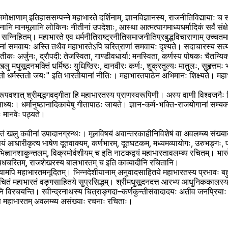
ाममोक्षाणाम् इतिहाससम्पन्ने महाभारते दर्शिनाम्, ज्ञानविज्ञानस्य, राजनीतिविद्यायाः च
ि मानमूलानि लोकिनः नीतीनां उपदेशाः, आस्था आत्मत्यागमाध्यधर्मादिकं सर्वं संक्षेपेण ब
े एव सन्निहितम्। महाभारते एव धर्मनीतिराष्ट्रनीतिसमाजनीतिप्रबुद्धविचाराणाम् उच्चत
ं समवायः अस्ति तथैव महाभारतेऽपि चरित्राणां समवायः दृश्यते। सदाचारस्य सत्यस्य 
्रतीकः अर्जुनः, द्रौपदी: तेजस्विता, गाण्डीवधार्या: मनस्विता, कर्णस्य पोषकः चैतन्यि
 मधुसूदनभक्तिं धर्मिष्ठः युधिष्ठिरः, दानवीरः कर्णः, शुक्रतुल्यः मातुलः, सुहृत्तमः 
 धर्मस्ततो जयः" इति भारतीयानां नीतिः। महाभारतपाठेन अभिमानः शिक्ष्यते। महाभार
रूपवशात् श्रीमद्भगवद्गीता हि महाभारतस्य प्राणस्वरूपिणी। अस्य वाणी विश्वजनैः 
यः। धर्मानुष्ठानादिकायेषु गीतापाठः जायते। ज्ञान-कर्म-भक्ति-राजयोगानां सम्यक्
िः मानवेः पठ्यते।
तं खलु कवीनां उपादानग्रन्थः। मूलविषयं अवान्तरकाहीनिविशेषं वा अवलम्ब्य संख्य
यं आधारीकृत्य भाषेण दूतवाक्यम्, कर्णभारम्, दूतघटकम्, मध्यमव्यायोगः, उरुभङ्गः, 
ानशाकुन्तलम्, विक्रमोर्वशीयम् च इति नाटकद्वयं महाभारतावलम्ब्य रचितम्। भारवेः
नैषधचरितम्, राजशेखरस्य बालभारतम् च इति काव्यादीनि रचितानि।
ाषायामपि महाभारतमनूदितम्। भिन्नदेशीयानाम् अनुवादसाहितये महाभारतस्य प्रभावः बह
ं महाभारतं वङ्गसाहितये सुप्रसिद्धम्। श्रीमधुसूदनदत्त आरभ्य आधुनिककालस्य प
नि विरचयन्ति। रवीन्द्रनाथस्य चित्राङ्गदा–कर्णकुन्तीसंवादादयः अतीव जनप्रियाः
ि महाभारतम् अवलम्ब्य असंख्याः रचनाः रचिताः।