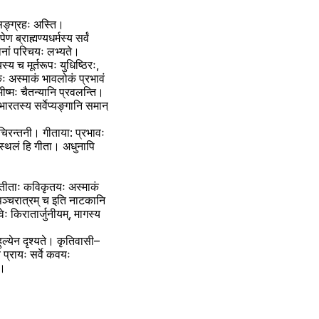
 सङ्ग्रहः अस्ति। 
्राह्मण्यधर्मस्य सर्वं 
मानां परिचयः लभ्यते।
च मूर्तरूपः युधिष्ठिरः, 
कः अस्माकं भावलोकं प्रभावं 
भीष्मः चैतन्यानि प्रवलन्ति।
तस्य सर्वेप्यङ्गानि समान् 
चिरन्तनी। गीताया: प्रभावः 
स्थलं हि गीता। अधुनापि 
ातीताः कविकृतयः अस्माकं 
पञ्चरात्रम् च इति नाटकानि 
 किरातार्जुनीयम्, मागस्य 
ुल्येन दृश्यते। कृतिवासी–
्रायः सर्वे कवयः 
। 