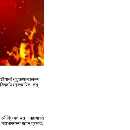
शीयानां युद्धकथामवलम्ब्य 
चिदपि महत्त्वमस्ति, तत् 
 स्वीक्रियते यत्—महाभारते 
 महाभारतस्य महान् प्रभावः 