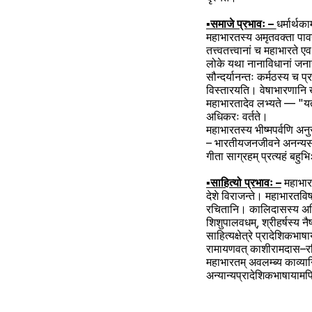
▪️समाजे प्रभावः – 
धर्मार्थक
महाभारतस्य अमृतवक्ता पावनान
तत्त्वतत्त्वानां च महाभारत
लोके यथा नानाविधानां जनाना
सौन्दर्यानन्तः कर्मठस्य च प
विस्तारयति। वेषाभारणानि खलु
महाभारतादेव लभ्यते — "यतो
अधिकरः वर्तते।
महाभारतस्य भीष्मपर्वणि अनु
– भारतीयजनजीवने अनन्यसाध्
गीता साग्रहम् प्रत्यहं बहुभ
▪️साहित्यो प्रभावः –
 महाभार
देशे विराजन्ते। महाभारतविष
रचितानि। कालिदासस्य अभिज्ञ
शिशुपालवधम्, श्रीहर्षस्य 
साहित्यक्षेत्रे प्रादेशिकभ
रामायणवत् काशीरामदास–रचित
महाभारतम् अवलम्ब्य काव्या
अन्यान्यप्रादेशिकभाषायामप