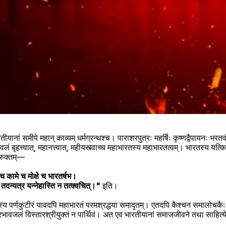
ानां समीपे महान् काव्यम् धर्मग्रन्थश्च। पाराशरपुत्रः महर्षिः कृष्णद्वैपायनः भरतवं
 बृहत्त्वात्, महानत्त्वात्, महीयस्त्वाच्च महाभारतस्य महाभारतत्वम्। भारतस्य यत्किञ्
त्रुक्तम्—
     "धर्मे चार्थे च कामे च मोक्षे च भारतर्षभ।
         यदिहास्ति तदन्यत्र यन्नेहास्ति न तत्क्वचित्।" 
इति।
्य पर्णकुटीरं यावदपि महाभारतं परमश्रद्धया समादृतम्। एतदपि कैश्चन समालोचकैः
भावजलं विस्तारश्रीयुक्तं न पार्थिवं। अत एव भारतीयानां समाजजीवने तथा साहित्ये