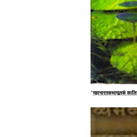
"
महाभारतकथामूलकं कालिदा