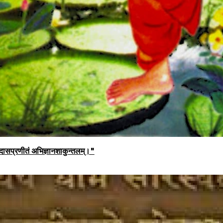
सप्रणीतं अभिज्ञानशाकुन्तलम्।"