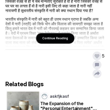
जिसकी वज़ह से ही ये सब मान्यताएं सुरक्षित हैं वो है नारी जिसकी वजह से 
घर घर सा लगता हैं वो है नारी इसी लिए तो कहा जाता है नारी नहीं 
नारायणी है तूभारतीय संस्कृति में नारी को क्या स्थान दिया गया है?
भारतीय संस्कृति में नारी को बहुत ही उत्तम स्थान प्राप्त है जबकि अन्य 
देशों में नारी (स्त्री) को सिर्फ भोग और विलास की सामग्री समझा जाता है 
किंतु हमारे भारत देश में नारी को गौरवमई कहकर कर सम्मानित किया जाता 
है। वेदों में प्रथम शिक्षा 'मातृ देवोभाव:' से प्रारंभ किया जाता है अर्थात 
माता देवताओं के समान होती है। प्रार्थना के समय भी उच्चारित किया जाने 
Continue Reading
वाला शब्द माता को संबोधित करता है -'त्वमेव माता च पिता त्वमेव' अर्थात 
माता का स्थान पिता से भी उच्च है । मातृशक्ति का स्मरण ईश्वर (प्रभु) से 
पहले होता है अर्थात जैसे राधेकृष्ण, गौरीशंकर या गिरिजापति, राधेश्याम, 
5
सीताराम आदि। मनुस्मृति अध्याय 3 /श्लोक 56 के अनुसार 'यत्र नार्यस्तु 
पूज्यंते रमंते तत्र देवता' अर्थात जिस घर में स्त्रियों का सम्मान होता है, 
उस घर की स्थिति स्वर्ग के समान हो जाती है। वहां देवताओं का निवास 
होता है और स्त्रियों के लिए पति सेवा ही सर्वश्रेष्ठ है। स्त्रियों को किसी 
गुरु की आवश्यकता नहीं होती। पति के चरणों की सेवा में ही भगवान के 
दर्शन होते हैं।
Related Blogs
क्या आप भारतीय संस्कृति की संवेदना पर प्रकाश डाल सकते हैं?
askfjkasf
भारतीय नारी के संस्कार क्या है?
The Expansion of the
भारतीय संस्कृति में धर्म क्यों जरूरी है?
"Personal Entertainment"