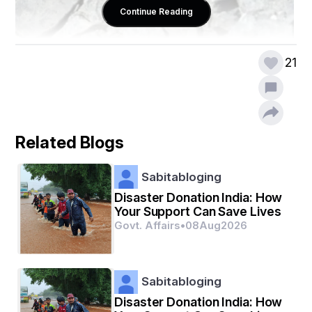
Continue Reading
21
लिथियम क्या है।
Related Blogs
#लिथियम एक ऐसी धातु है जो प्रकृति का ही
एक तत्व है।
Sabitabloging
Disaster Donation India: How
Your Support Can Save Lives
#लिथियम सबसे हल्की ठोस धातु है।
Govt. Affairs
•
08
Aug
2026
# लिथियम बहुत हलका होता है और इसे आसानी से चाकू से काटा जा 
Sabitabloging
सकता है।
Disaster Donation India: How