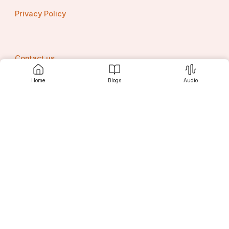
Privacy Policy
Contact us
Home
Blogs
Audio
Srujanee
1) लिथियम का उपयोग 
Discover
इलेक्ट्रिक वाहनों (EV), 
मोबाइल फोन
For Readers
लैपटॉप
ब्लूटूथ स्पीकर 