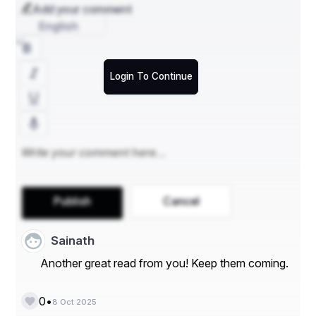
Add your comment
English
Login To Continue
Publish
Cancel
Sainath
Another great read from you! Keep them coming.
•
0
8 Oct 2025