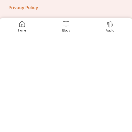
Privacy Policy
Home
Blogs
Audio
Contact us
Srujanee
Discover
For Readers