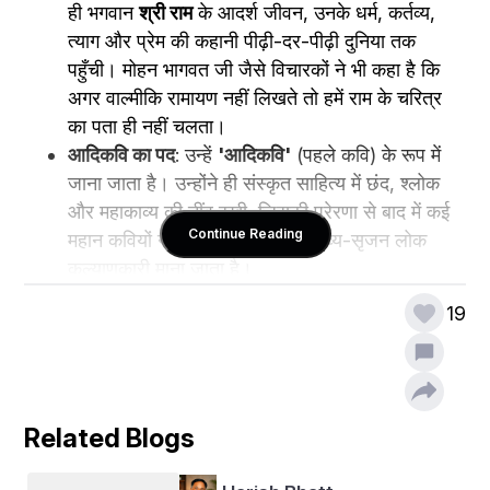
ही भगवान 
श्री राम
 के आदर्श जीवन, उनके धर्म, कर्तव्य, 
त्याग और प्रेम की कहानी पीढ़ी-दर-पीढ़ी दुनिया तक 
पहुँची। मोहन भागवत जी जैसे विचारकों ने भी कहा है कि 
अगर वाल्मीकि रामायण नहीं लिखते तो हमें राम के चरित्र 
का पता ही नहीं चलता।
आदिकवि का पद
: उन्हें 
'आदिकवि'
 (पहले कवि) के रूप में 
जाना जाता है। उन्होंने ही संस्कृत साहित्य में छंद, श्लोक 
और महाकाव्य की नींव रखी, जिसकी प्रेरणा से बाद में कई 
Continue Reading
महान कवियों ने रचनाएं कीं। उनका काव्य-सृजन लोक 
कल्याणकारी माना जाता है।
संस्कृति और नैतिकता का आधार
: रामायण सिर्फ एक कहानी 
19
नहीं है, यह 
भारतीय संस्कृति
, 
धर्म
, 
नैतिकता
 और 
मानव मूल्यों
का आधार स्तंभ है। इस ग्रंथ में ज्ञान, विद्या, कर्तव्य, 
राजनीति, मित्रता, बंधुत्व और बलिदान जैसे शाश्वत मूल्यों 
की शिक्षा है। यदि यह ग्रंथ न होता, तो इन मूल्यों की 
Related Blogs
व्यापकता और प्रभाव कम हो जाता।
सीता, लव और कुश को आश्रय
: पौराणिक कथाओं के 