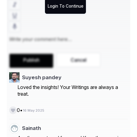
Login To Continue
Publish
Cancel
Suyesh pandey
Loved the insights! Your Writings are always a
treat.
•
0
16 May 2025
Sainath