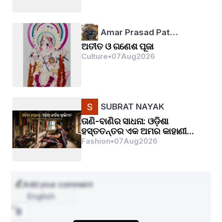
हाथ पकड़ बेटी का,
विजयी मुस्कान के साथ माँ को,
घर वापस जाते देखा है l
आशीष खरे 
Amar Prasad Pat…
ଅତୀତ ଓ ଗଣେଶ ପୂଜା
Culture
•
07
Aug
2026
SUBRAT NAYAK
ତାଣି-ବାଣିର ସାଧନା: ଓଡ଼ିଶା
ହସ୍ତତନ୍ତର ଏକ ଅମର କାହାଣୀ...
Fashion
•
07
Aug
2026
Add your comment
English