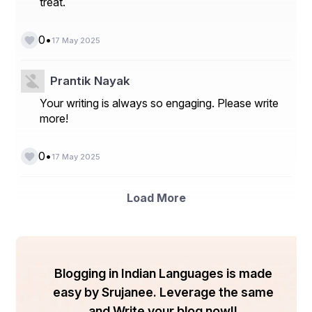
treat.
•
0
17 May 2025
Prantik Nayak
Your writing is always so engaging. Please write
more!
•
0
17 May 2025
Load More
Blogging in Indian Languages is made
easy by Srujanee. Leverage the same
and Write your blog now!!