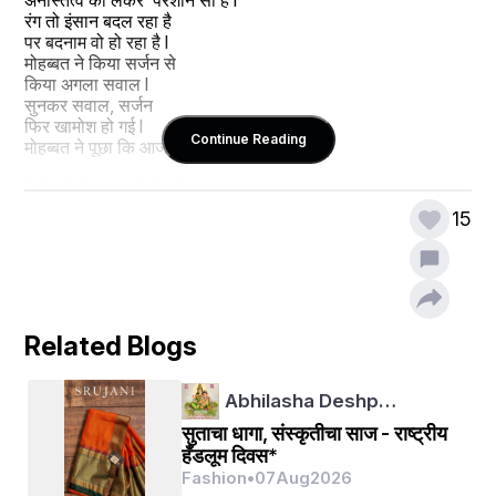
रंग तो इंसान बदल रहा है 
पर बदनाम वो हो रहा है l 
मोहब्बत ने किया सर्जन से 
किया अगला सवाल l
सुनकर सवाल, सर्जन
फिर खामोश हो गई l
Continue Reading
मोहब्बत ने पूछा कि आज कल
के दिलों में क्या तुमने देखें हैं 
हीर रांझा और लैला मजनू जैसा दर्द, तड़प, मर मिटने का जुनून l
15
सर्जन बोला किस जमाने 
की बात करते हो 
आज दिल में आ गया है बाजारवाद  l बाजारवाद के चलते बाजार  में आ गए हैं 
दिल के मॉडल कई हजार l
दिल को सस्ता करने के लिए 
उसमे से दुख. इमोशंस और प्यार के सारे कंपोनेंट को कर दिया गया हैं बाहर l 
Related Blogs
क्योंकि आज के समय में हो गए थे outdated और बेकार l
आज के दौर टीबी के रिमोट के माफिक हो चुकी है मोहब्बत । 
ओटीटी का जमाने में न तो 
Abhilasha Deshp…
राजकुमार की तरह दीवार में  चुने वाले आशिक ही बचे हैं 
सुताचा धागा, संस्कृतीचा साज - राष्ट्रीय
न ही सलीम की तरह बगावत करने वाले आज की मोहब्बत दिहाड़ी मजदूरी 
हँडलूम दिवस*
की तरह हो गई है l 
Fashion
•
07
Aug
2026
जो हर रोज सुबह शुरू होकर 