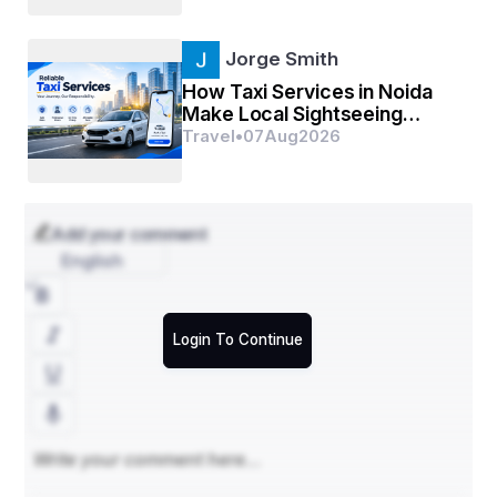
Jorge Smith
How Taxi Services in Noida
Make Local Sightseeing
More Convenient
Travel
•
07
Aug
2026
Add your comment
English
Login To Continue