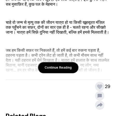
सब मुसाफ़िर हैं, कुछ पल के मेहमान।
चाहे वो जन्म से मृत्यु तक की जीवन यात्रा हो या किसी खूबसूरत मंज़िल 
तक पहुँचने का सफ़र, दोनों का सार एक ही है - चलते रहना और सीखते 
जाना। यात्रा हमें सिर्फ़ दुनिया नहीं दिखाती, बल्कि हमें हमसे मिलवाती है।
जब हम किसी सफ़र पर निकलते हैं, तो हमें कई बार रुकना पड़ता है, 
ठहरना पड़ता है। कभी ट्रेन लेट हो जाती है, तो कभी मौसम साथ नहीं 
देता। यही ठहराव हमें धैर्य सिखाता है। यात्रा हमें हालात के साथ तालमेल 
बिठाना, यानी एडजस्ट करना सिखाती है। नई जगह, नए लोग, नया 
Continue Reading
खाना... हम हर चीज़ के साथ ढलना सीखते हैं, और यही तो जीवन है।
29
सफ़र में जब हम अकेले होते हैं, पहाड़ों को देखते हैं, या समुद्र की लहरों को 
सुनते हैं, तब हमारा खुद के साथ एक गहरा रिश्ता बनता है। भागदौड़ भरी 
ज़िंदगी के शोर से दूर, हमें खुद को सुनने और समझने का मौका मिलता है।
ठीक इसी तरह, जीवन की यात्रा में भी हमें कुछ ज़िम्मेदारियाँ दी गई हैं, कुछ 