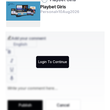
Playbet Giris
Personal
•
10
Aug
2026
Add your comment
English
Login To Continue
Publish
Cancel