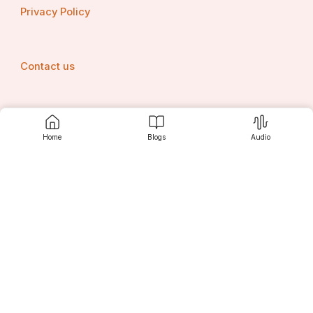
Privacy Policy
Contact us
Srujanee
Home
Blogs
Audio
Discover
For Readers
For Writers