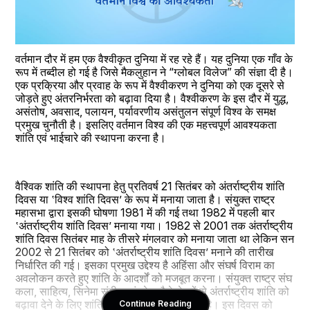
वर्तमान दौर में हम एक वैश्वीकृत दुनिया में रह रहे हैं। यह दुनिया एक गाँव के 
रूप में तब्दील हो गई है जिसे मैकलुहान ने “ग्लोबल विलेज” की संज्ञा दी है। 
एक प्रक्रिया और प्रवाह के रूप में वैश्वीकरण ने दुनिया को एक दूसरे से 
जोड़ते हुए अंतरनिर्भरता को बढ़ावा दिया है। वैश्वीकरण के इस दौर में युद्ध, 
असंतोष, अवसाद, पलायन, पर्यावरणीय असंतुलन संपूर्ण विश्व के समक्ष 
प्रमुख चुनौती है। इसलिए वर्तमान विश्व की एक महत्त्वपूर्ण आवश्यकता 
शांति एवं भाईचारे की स्थापना करना है।
वैश्विक शांति की स्थापना हेतु प्रतिवर्ष 21 सितंबर को अंतर्राष्ट्रीय शांति 
दिवस या ‛विश्व शांति दिवस’ के रूप में मनाया जाता है। संयुक्त राष्ट्र 
महासभा द्वारा इसकी घोषणा 1981 में की गई तथा 1982 में पहली बार 
‛अंतर्राष्ट्रीय शांति दिवस’ मनाया गया। 1982 से 2001 तक अंतर्राष्ट्रीय 
शांति दिवस सितंबर माह के तीसरे मंगलवार को मनाया जाता था लेकिन सन 
2002 से 21 सितंबर को ‛अंतर्राष्ट्रीय शांति दिवस’ मनाने की तारीख 
निर्धारित की गई। इसका प्रमुख उद्देश्य है अहिंसा और संघर्ष विराम का 
अवलोकन करते हुए शांति के आदर्शों को मजबूत करना। संयुक्त राष्ट्र संघ 
कला, साहित्य, सिनेमा संगीत एवं खेल जैसे क्षेत्रों से अंतर्राष्ट्रीय शांति को 
बढ़ावा देने के लिए शांति दूतों की नियुक्ति भी करता है। इस दिवस को 
Continue Reading